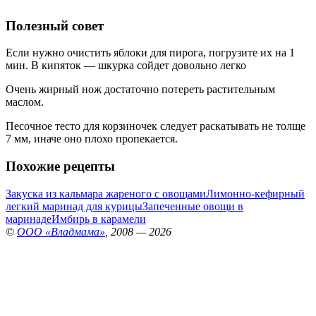
Полезный совет
Если нужно очистить яблоки для пирога, погрузите их на 1
мин. В кипяток — шкурка сойдет довольно легко
Очень жирный нож достаточно потереть растительным
маслом.
Песочное тесто для корзиночек следует раскатывать не толще
7 мм, иначе оно плохо пропекается.
Похожие рецепты
Закуска из кальмара жареного с овощами
Лимонно-кефирный
легкий маринад для курицы
Запеченные овощи в
маринаде
Имбирь в карамели
©
ООО «Владмама»
, 2008 — 2026