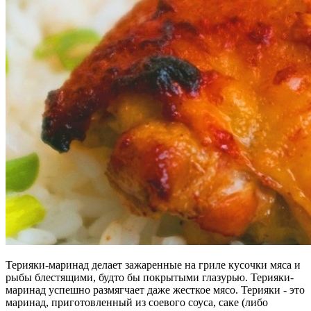
Терияки-маринад делает зажаренные на гриле кусочки мяса и
рыбы блестящими, будто бы покрытыми глазурью. Терияки-
маринад успешно размягчает даже жесткое мясо. Терияки - это
маринад, приготовленный из соевого соуса, саке (либо