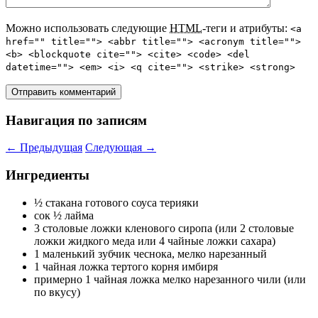
Можно использовать следующие
HTML
-теги и атрибуты:
<a
href="" title=""> <abbr title=""> <acronym title="">
<b> <blockquote cite=""> <cite> <code> <del
datetime=""> <em> <i> <q cite=""> <strike> <strong>
Навигация по записям
←
Предыдущая
Следующая
→
Ингредиенты
½ стакана готового соуса терияки
сок ½ лайма
3 столовые ложки кленового сиропа (или 2 столовые
ложки жидкого меда или 4 чайные ложки сахара)
1 маленький зубчик чеснока, мелко нарезанный
1 чайная ложка тертого корня имбиря
примерно 1 чайная ложка мелко нарезанного чили (или
по вкусу)