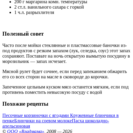
200 г маргарина комн. температуры
2 ст.л. ванильного сахара с горкой
1 ч.л. разрыхлителя
Полезный совет
Часто после мойки стеклянные и пластмассовые баночки из-
под продуктов с резким запахом (лук, селедка, соус) этот запах
сохраняют. Поставьте на ночь открытую вымытую посудину в
морозильник — запах исчезает.
Мясной рулет будет сочнее, если перед запеканием обжарить
его со всех сторон на масле в сковороде до корочки.
Запеченное цельным куском мясо останется мягким, если под
противень поместить невысокую посуду с водой
Похожие рецепты
Песочные корзиночки с ягодами
Кружевные блинчики в
пенке
Блинчики на соевом молоке
Пасха шоколадно-
апельсиновая
©
ООО «Владмама»
, 2008 — 2026