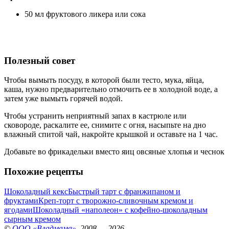
50 мл фруктового ликера или сока
Полезный совет
Чтобы вымыть посуду, в которой были тесто, мука, яйца,
каша, нужно предварительно отмочить ее в холодной воде, а
затем уже вымыть горячей водой.
Чтобы устранить неприятный запах в кастрюле или
сковороде, раскалите ее, снимите с огня, насыпьте на дно
влажный спитой чай, накройте крышкой и оставьте на 1 час.
Добавьте во фрикадельки вместо яиц овсяные хлопья и чеснок
Похожие рецепты
Шоколадный кекс
Быстрый тарт с франжипаном и
фруктами
Креп-торт с творожно-сливочным кремом и
ягодами
Шоколадный «наполеон» с кофейно-шоколадным
сырным кремом
©
ООО «Владмама»
, 2008 — 2026