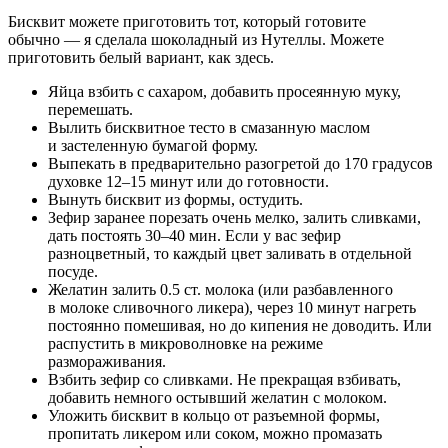
Бисквит можете приготовить тот, который готовите
обычно — я сделала шоколадный из Нутеллы. Можете
приготовить белый вариант, как здесь.
Яйца взбить с сахаром, добавить просеянную муку,
перемешать.
Вылить бисквитное тесто в смазанную маслом
и застеленную бумагой форму.
Выпекать в предварительно разогретой до 170 градусов
духовке 12–15 минут или до готовности.
Вынуть бисквит из формы, остудить.
Зефир заранее порезать очень мелко, залить сливками,
дать постоять 30–40 мин. Если у вас зефир
разноцветный, то каждый цвет заливать в отдельной
посуде.
Желатин залить 0.5 ст. молока (или разбавленного
в молоке сливочного ликера), через 10 минут нагреть
постоянно помешивая, но до кипения не доводить. Или
распустить в микроволновке на режиме
размораживания.
Взбить зефир со сливками. Не прекращая взбивать,
добавить немного остывший желатин с молоком.
Уложить бисквит в кольцо от разъемной формы,
пропитать ликером или соком, можно промазать