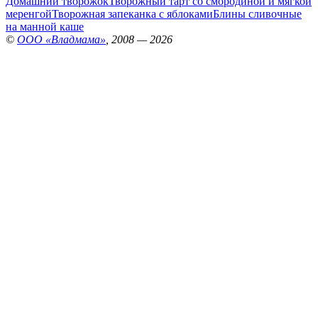
Домашний творожок
Творожный тарт со смородиной и мягкой
меренгой
Творожная запеканка с яблоками
Блины сливочные
на манной каше
©
ООО «Владмама»
, 2008 — 2026