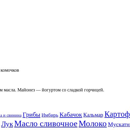
т комочков
м масла. Майонез — йогуртом со сладкой горчицей.
Картоф
Кабачок
Грибы
Кальмар
Имбирь
а и свинина
Масло сливочное
Молоко
Лук
Мускатн