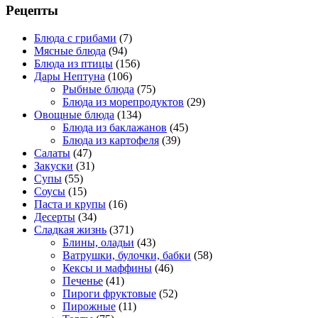
Рецепты
Блюда с грибами
(7)
Мясные блюда
(94)
Блюда из птицы
(156)
Дары Нептуна
(106)
Рыбные блюда
(75)
Блюда из морепродуктов
(29)
Овощные блюда
(134)
Блюда из баклажанов
(45)
Блюда из картофеля
(39)
Салаты
(47)
Закуски
(31)
Супы
(55)
Соусы
(15)
Паста и крупы
(16)
Десерты
(34)
Сладкая жизнь
(371)
Блины, оладьи
(43)
Ватрушки, булочки, бабки
(58)
Кексы и маффины
(46)
Печенье
(41)
Пироги фруктовые
(52)
Пирожные
(11)