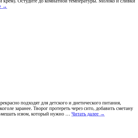
 крем). Остудите до комнатной температуры. Молоко и сливки
е
→
екрасно подходят для детского и диетического питания,
голе заранее. Творог протереть через сито, добавить сметану
ь. Вмешать изюм, который нужно …
Читать далее
→