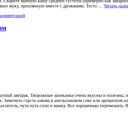
 Сварите манную кашу средней густоты (примерно как заварной
бавьте муку, просеянную вместе с дрожжами. Тесто …
Читать дале
комментарий
ом
тный завтрак. Творожные запеканки очень вкусны и полезны, пр
 Замочить горсть изюма в апельсиновом соке или ароматном алко
зрыхлитель, чуть-чуть соли и манку. Все хорошенько перемешат