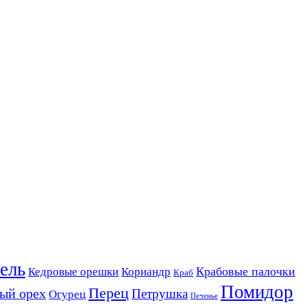
ель
Крабовые палочки
Кедровые орешки
Кориандр
Краб
Помидор
Перец
ый орех
Петрушка
Огурец
Печенье