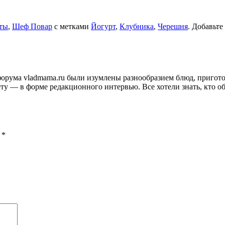
ты
,
Шеф Повар
с метками
Йогурт
,
Клубника
,
Черешня
. Добавьте
и форума vladmama.ru были изумлены разнообразием блюд, приго
ту — в форме редакционного интервью. Все хотели знать, кто об
ы
*