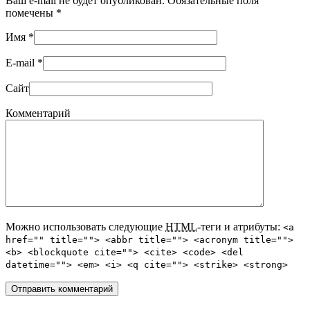
Ваш e-mail не будет опубликован. Обязательные поля
помечены
*
Имя
*
E-mail
*
Сайт
Комментарий
Можно использовать следующие
HTML
-теги и атрибуты:
<a
href="" title=""> <abbr title=""> <acronym title="">
<b> <blockquote cite=""> <cite> <code> <del
datetime=""> <em> <i> <q cite=""> <strike> <strong>