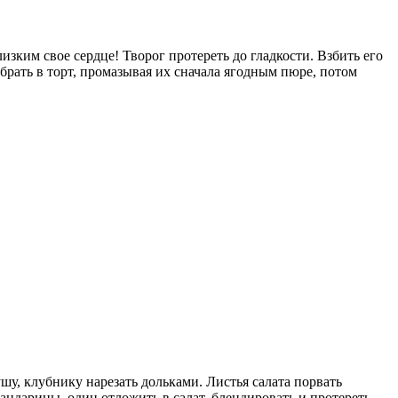
ким свое сердце! Творог протереть до гладкости. Взбить его
брать в торт, промазывая их сначала ягодным пюре, потом
шу, клубнику нарезать дольками. Листья салата порвать
мандарины, один отложить в салат, блендировать и протереть