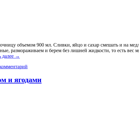
сочницу объемом 900 мл. Сливки, яйцо и сахар смешать и на ме
нные, размораживаем и берем без лишней жидкости, то есть вес мя
ь далее
→
 комментарий
м и ягодами