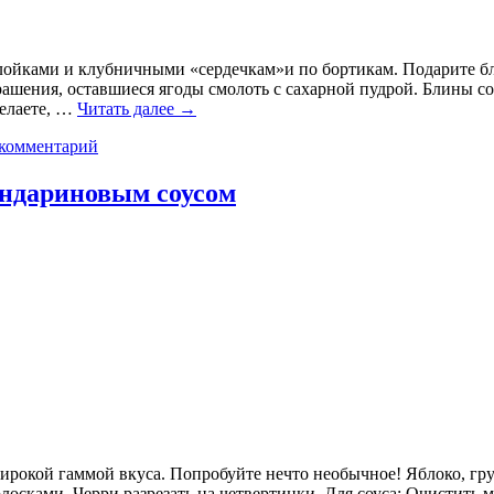
ойками и клубничными «сердечкам»и по бортикам. Подарите близ
рашения, оставшиеся ягоды смолоть с сахарной пудрой. Блины со
желаете, …
Читать далее
→
 комментарий
андариновым соусом
широкой гаммой вкуса. Попробуйте нечто необычное! Яблоко, гру
лосками. Черри разрезать на четвертинки. Для соуса: Очистить 