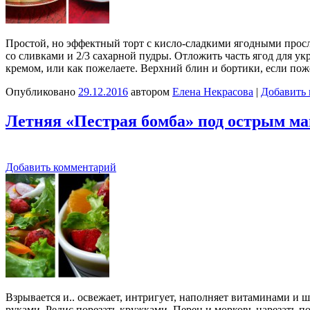
Простой, но эффектный торт с кисло-сладкими ягодными просл
со сливками и 2/3 сахарной пудры. Отложить часть ягод для ук
кремом, или как пожелаете. Верхний блин и бортики, если по
Опубликовано
29.12.2016
автором
Елена Некрасова
|
Добавить
Летняя «Пестрая бомба» под острым м
Добавить комментарий
Взрывается и.. освежает, интригует, наполняет витаминами и 
руками. Редис порезать кружками. Перец и морковь нарезать по