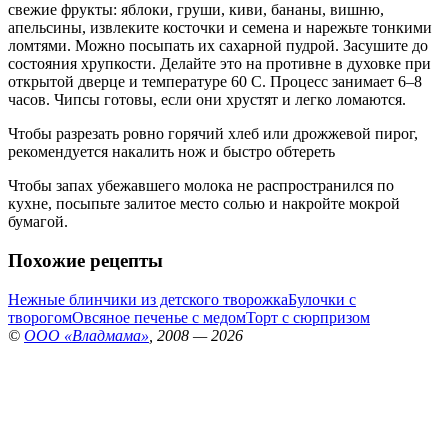
свежие фрукты: яблоки, груши, киви, бананы, вишню,
апельсины, извлеките косточки и семена и нарежьте тонкими
ломтями. Можно посыпать их сахарной пудрой. Засушите до
состояния хрупкости. Делайте это на противне в духовке при
открытой дверце и температуре 60 С. Процесс занимает 6–8
часов. Чипсы готовы, если они хрустят и легко ломаются.
Чтобы разрезать ровно горячий хлеб или дрожжевой пирог,
рекомендуется накалить нож и быстро обтереть
Чтобы запах убежавшего молока не распространился по
кухне, посыпьте залитое место солью и накройте мокрой
бумагой.
Похожие рецепты
Нежные блинчики из детского творожка
Булочки с
творогом
Овсяное печенье с медом
Торт с сюрпризом
©
ООО «Владмама»
, 2008 — 2026