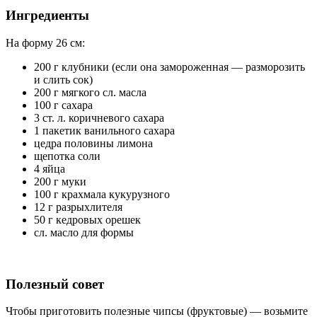
Ингредиенты
На форму 26 см:
200 г клубники (если она замороженная — разморозить
и слить сок)
200 г мягкого сл. масла
100 г сахара
3 ст. л. коричневого сахара
1 пакетик ванильного сахара
цедра половины лимона
щепотка соли
4 яйца
200 г муки
100 г крахмала кукурузного
12 г разрыхлителя
50 г кедровых орешек
сл. масло для формы
Полезный совет
Чтобы приготовить полезные чипсы (фруктовые) — возьмите