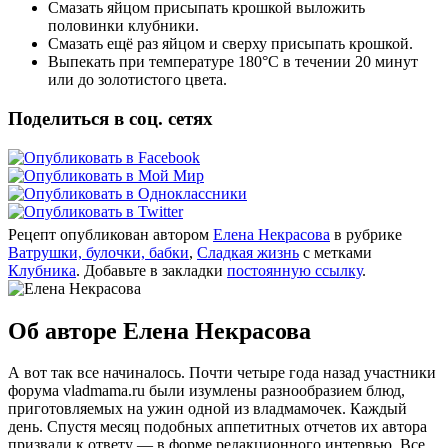
Смазать яйцом присыпать крошкой выложить
половинки клубники.
Смазать ещё раз яйцом и сверху присыпать крошкой.
Выпекать при температуре 180°C в течении 20 минут
или до золотистого цвета.
Поделиться в соц. сетях
Рецепт опубликован автором
Елена Некрасова
в рубрике
Ватрушки, булочки, бабки
,
Сладкая жизнь
с метками
Клубника
. Добавьте в закладки
постоянную ссылку
.
Об авторе Елена Некрасова
А вот так все начиналось. Почти четыре года назад участники
форума vladmama.ru были изумлены разнообразием блюд,
приготовляемых на ужин одной из владмамочек. Каждый
день. Спустя месяц подобных аппетитных отчетов их автора
призвали к ответу — в форме редакционного интервью. Все