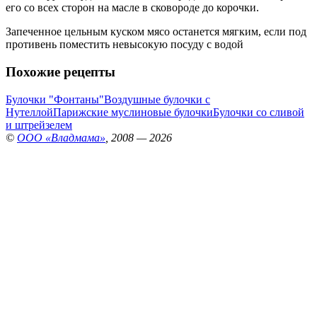
его со всех сторон на масле в сковороде до корочки.
Запеченное цельным куском мясо останется мягким, если под
противень поместить невысокую посуду с водой
Похожие рецепты
Булочки "Фонтаны"
Воздушные булочки с
Нутеллой
Парижские муслиновые булочки
Булочки со сливой
и штрейзелем
©
ООО «Владмама»
, 2008 — 2026