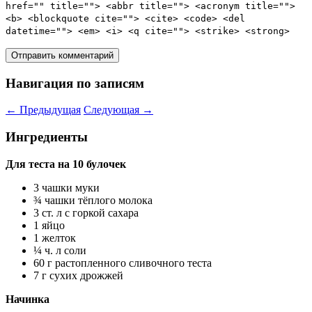
href="" title=""> <abbr title=""> <acronym title="">
<b> <blockquote cite=""> <cite> <code> <del
datetime=""> <em> <i> <q cite=""> <strike> <strong>
Навигация по записям
←
Предыдущая
Следующая
→
Ингредиенты
Для теста на 10 булочек
3 чашки муки
¾ чашки тёплого молока
3 ст. л с горкой сахара
1 яйцо
1 желток
¼ ч. л соли
60 г растопленного сливочного теста
7 г сухих дрожжей
Начинка