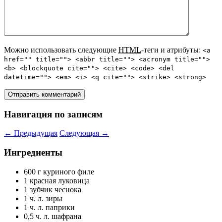
Можно использовать следующие
HTML
-теги и атрибуты:
<a
href="" title=""> <abbr title=""> <acronym title="">
<b> <blockquote cite=""> <cite> <code> <del
datetime=""> <em> <i> <q cite=""> <strike> <strong>
Навигация по записям
←
Предыдущая
Следующая
→
Ингредиенты
600 г куриного филе
1 красная луковица
1 зубчик чеснока
1 ч. л. зиры
1 ч. л. паприки
0,5 ч. л. шафрана