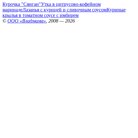
Курочка "Сянган"
Утка в цитрусово-кофейном
маринаде
Лазанья с курицей и сливочным соусом
Куриные
крылья в томатном соусе с имбирем
©
ООО «Владмама»
, 2008 — 2026