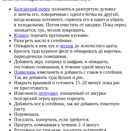
Болгарский перец
положить в разогретую духовку
и запечь его, поворачивая с одного бочка на другой;
когда кожица потемнеет, спрятать его в пакет и убрать
в холодильник. Потом очистить от шкурки. Пока перец
запекается, лук, чеснок покрошить.
Курицу
порезать крупными кусками.
Разогреть масло в сотейнике.
Обжарить в нем лук и
чеснок
до золотистого цвета.
Бросить туда куриное филе и обжаривать до корочки,
периодически помешивая.
Добавить зиру, паприку и шафран, и обжарить,
постоянно помешивая, в течение одной минуты.
Помидоры
измельчить и добавить с соком в сотейник.
Так же добавить туда бульон и рис.
Накрыть крышкой и готовить 15–20 минут, пока рис
не приготовится.
Измельчить
петрушку
, очищенный от шкурки
болгарский перец крупно порезать.
Добавить все в сотейник, так же добавить томатную
пасту.
Перемешать.
Посолить, поперчить, если требуется.
Прогреть помешивая в течение 2–3 минут.
Разложить по тарелкам, посыпать оставшейся