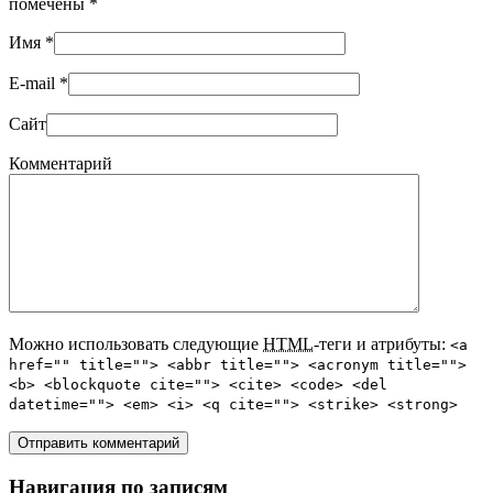
помечены
*
Имя
*
E-mail
*
Сайт
Комментарий
Можно использовать следующие
HTML
-теги и атрибуты:
<a
href="" title=""> <abbr title=""> <acronym title="">
<b> <blockquote cite=""> <cite> <code> <del
datetime=""> <em> <i> <q cite=""> <strike> <strong>
Навигация по записям