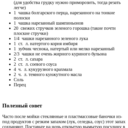
(для удобства грудку нужно приморозить, тогда резать
легче)
1 чашка болгарского перца, нарезанного на тонкие
полоски
1 чашка нарезанный шампиньонов
20 свежих стручков зеленого горошка (такие почти
плоские стручки)
1/4 чашки нарезанного зеленого лука
1 ст. л. натертого корня имбиря
1 зубчик чеснока, натертый или мелко нарезанный
2/3 чашки не очень жирного куриного бульона
2 ст. л. сахара
2 ст. л. соевого соуса
4 ч. л. кукурузного крахмала
2 ч. л. темного кунжутного масла
Соль
Перец
Полезный совет
Часто после мойки стеклянные и пластмассовые баночки из-
под продуктов с резким запахом (лук, селедка, соус) этот запах
сохраняют. Поставьте на ночь открытую вымытую посудину в