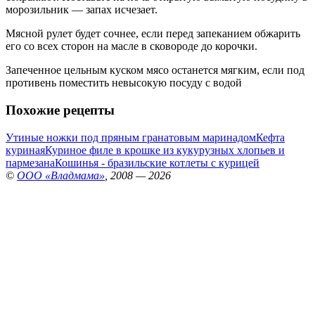
морозильник — запах исчезает.
Мясной рулет будет сочнее, если перед запеканием обжарить
его со всех сторон на масле в сковороде до корочки.
Запеченное цельным куском мясо останется мягким, если под
противень поместить невысокую посуду с водой
Похожие рецепты
Утиные ножки под пряным гранатовым маринадом
Кефта
куриная
Куриное филе в крошке из кукурузных хлопьев и
пармезана
Кошинья - бразильские котлеты с курицей
©
ООО «Владмама»
, 2008 — 2026