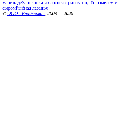
маринаде
Запеканка из лосося с рисом под бешамелем и
сыром
Рыбная лазанья
©
ООО «Владмама»
, 2008 — 2026