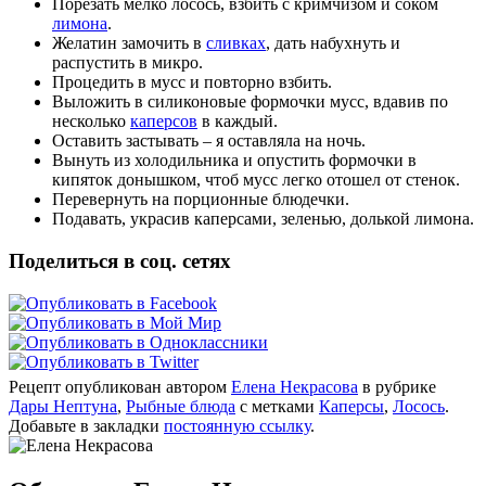
Порезать мелко лосось, взбить с кримчизом и соком
лимона
.
Желатин замочить в
сливках
, дать набухнуть и
распустить в микро.
Процедить в мусс и повторно взбить.
Выложить в силиконовые формочки мусс, вдавив по
несколько
каперсов
в каждый.
Оставить застывать – я оставляла на ночь.
Вынуть из холодильника и опустить формочки в
кипяток донышком, чтоб мусс легко отошел от стенок.
Перевернуть на порционные блюдечки.
Подавать, украсив каперсами, зеленью, долькой лимона.
Поделиться в соц. сетях
Рецепт опубликован автором
Елена Некрасова
в рубрике
Дары Нептуна
,
Рыбные блюда
с метками
Каперсы
,
Лосось
.
Добавьте в закладки
постоянную ссылку
.