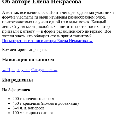
Об авторе Елена Некрасова
А вот так все начиналось. Почти четыре года назад участники
форума vladmama.ru были изумлены разнообразием блюд,
приготовляемых на ужин одной из владмамочек. Каждый
день. Спустя месяц подобных аппетитных отчетов их автора
призвали к ответу — в форме редакционного интервью. Все
хотели знать, кто обладает столь ярким талантом?
Посмотреть все записи автора Елена Некрасова
→
Комментарии запрещены.
Навигация по записям
←
Предыдущая
Следующая
→
Ингредиенты
На 8 формочек
200 г копченого лосося
450 г кримчиза (можно в добавками)
3–4 ч. л. каперсов
100 мл жирных сливок