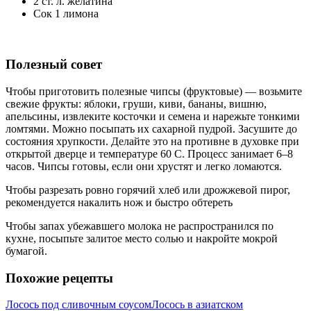
2 ст. л. желатина
Сок 1 лимона
Полезный совет
Чтобы приготовить полезные чипсы (фруктовые) — возьмите
свежие фрукты: яблоки, груши, киви, бананы, вишню,
апельсины, извлеките косточки и семена и нарежьте тонкими
ломтями. Можно посыпать их сахарной пудрой. Засушите до
состояния хрупкости. Делайте это на противне в духовке при
открытой дверце и температуре 60 С. Процесс занимает 6–8
часов. Чипсы готовы, если они хрустят и легко ломаются.
Чтобы разрезать ровно горячий хлеб или дрожжевой пирог,
рекомендуется накалить нож и быстро обтереть
Чтобы запах убежавшего молока не распространился по
кухне, посыпьте залитое место солью и накройте мокрой
бумагой.
Похожие рецепты
Лосось под сливочным соусом
Лосось в азиатском