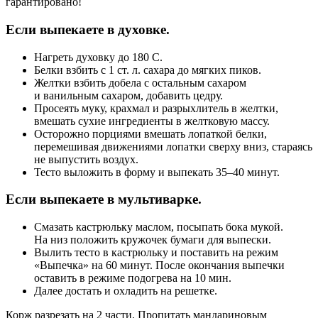
гарантировано!
Если выпекаете в духовке.
Нагреть духовку до 180 С.
Белки взбить с 1 ст. л. сахара до мягких пиков.
Желтки взбить добела с остальным сахаром
и ванильным сахаром, добавить цедру.
Просеять муку, крахмал и разрыхлитель в желтки,
вмешать сухие ингредиенты в желтковую массу.
Осторожно порциями вмешать лопаткой белки,
перемешивая движениями лопатки сверху вниз, стараясь
не выпустить воздух.
Тесто выложить в форму и выпекать 35–40 минут.
Если выпекаете в мультиварке.
Смазать кастрюльку маслом, посыпать бока мукой.
На низ положить кружочек бумаги для выпески.
Вылить тесто в кастрюльку и поставить на режим
«Выпечка» на 60 минут. После окончания выпечки
оставить в режиме подогрева на 10 мин.
Далее достать и охладить на решетке.
Корж разрезать на 2 части. Пропитать мандариновым