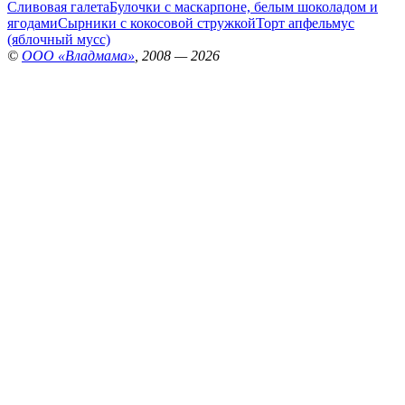
Сливовая галета
Булочки с маскарпоне, белым шоколадом и
ягодами
Сырники с кокосовой стружкой
Торт апфельмус
(яблочный мусс)
©
ООО «Владмама»
, 2008 — 2026