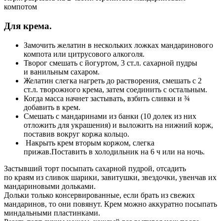
компотом
Для крема.
Замочить желатин в нескольких ложках мандаринового
компота или цитрусового алкоголя.
Творог смешать с йогуртом, 3 ст.л. сахарной пудры
и ванильным сахаром.
Желатин слегка нагреть до растворения, смешать с 2
ст.л. творожного крема, затем соединить с остальным.
Когда масса начнет застывать, взбить сливки и ¾
добавить в крем.
Смешать с мандаринами из банки (10 долек из них
отложить для украшения) и выложить на нижний корж,
поставив вокруг коржа кольцо.
Накрыть крем вторым коржом, слегка
прижав.Поставить в холодильник на 6 ч или на ночь.
Застывший торт посыпать сахарной пудрой, отсадить
по краям из сливок шарики, завитушки, звездочки, увенчав их
мандариновыми дольками.
Дольки только консервированные, если брать из свежих
мандаринов, то они повянут. Крем можно аккуратно посыпать
миндальными пластинками.