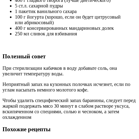
400 г гладкого творога (лучше диетического)
5 ст.л. сахарной пудры
1 пакетик ванильного сахара
100 г йогурта (хорошо, если он будет цитрусовый
или абрикосовый)
400 г консервированных мандариновых долек
250 мл сливок для взбивания
Полезный совет
При стерилизации кабачков в воду добавьте соль, она
увеличит температуру воды.
Неприятный запах на кухонных полочках исчезнет, если по
углам насыпать немного молотого кофе.
Чтобы удалить специфический запах баранины, следует перед
жаркой подержать мясо 30 минут в слабом растворе уксуса,
вскипяченном со специями, солью и чесноком, а затем
охлажденном
Похожие рецепты