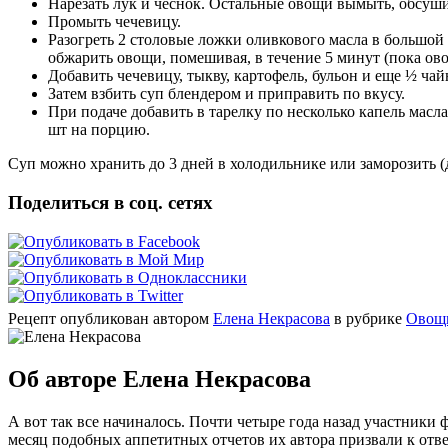
Нарезать лук и чеснок. Остальные овощи вымыть, обсушит
Промыть чечевицу.
Разогреть 2 столовые ложки оливкового масла в большой к
обжарить овощи, помешивая, в течение 5 минут (пока ов
Добавить чечевицу, тыкву, картофель, бульон и еще ½ ча
Затем взбить суп блендером и приправить по вкусу.
При подаче добавить в тарелку по несколько капель мас
шт на порцию.
Суп можно хранить до 3 дней в холодильнике или заморозить (д
Поделиться в соц. сетях
Рецепт опубликован автором
Елена Некрасова
в рубрике
Овощ
Об авторе Елена Некрасова
А вот так все начиналось. Почти четыре года назад участник
месяц подобных аппетитных отчетов их автора призвали к отве