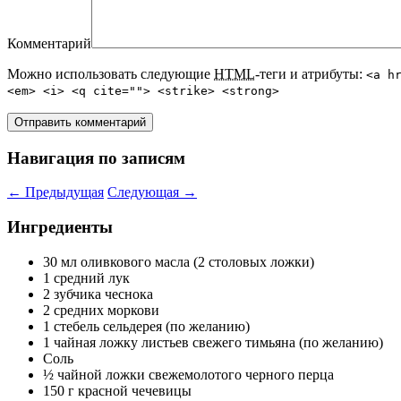
Комментарий
Можно использовать следующие
HTML
-теги и атрибуты:
<a h
<em> <i> <q cite=""> <strike> <strong>
Навигация по записям
←
Предыдущая
Следующая
→
Ингредиенты
30 мл оливкового масла (2 столовых ложки)
1 средний лук
2 зубчика чеснока
2 средних моркови
1 стебель сельдерея (по желанию)
1 чайная ложку листьев свежего тимьяна (по желанию)
Соль
½ чайной ложки свежемолотого черного перца
150 г красной чечевицы