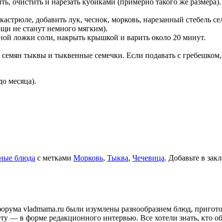
ь, очистить и нарезать кубиками (примерно такого же размера).
астрюле, добавить лук, чеснок, морковь, нарезанный стебель сел
ощи не станут немного мягким).
йной ложки соли, накрыть крышкой и варить около 20 минут.
ла семян тыквы и тыквенные семечки. Если подавать с гребешком
о месяца).
ные блюда
с метками
Морковь
,
Тыква
,
Чечевица
. Добавьте в зак
и форума vladmama.ru были изумлены разнообразием блюд, приго
ту — в форме редакционного интервью. Все хотели знать, кто об