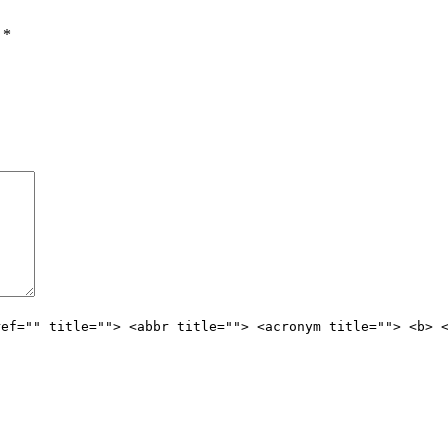
ы
*
ref="" title=""> <abbr title=""> <acronym title=""> <b> 