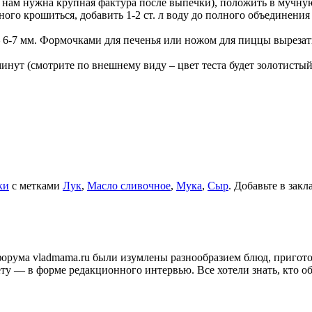
, нам нужна крупная фактура после выпечки), положить в мучну
много крошиться, добавить 1-2 ст. л воду до полного объединения
– 6-7 мм. Формочками для печенья или ножом для пиццы вырезат
минут (смотрите по внешнему виду – цвет теста будет золотист
ки
с метками
Лук
,
Масло сливочное
,
Мука
,
Сыр
. Добавьте в зак
и форума vladmama.ru были изумлены разнообразием блюд, приго
ту — в форме редакционного интервью. Все хотели знать, кто об