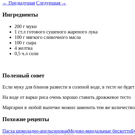
←
Предыдущая
Следующая
→
Ингредиенты
200 г муки
1 ст.л готового сушеного жареного лука
100 г мягкого сливочного масла
100 г сыра
4 желтка
0,5 ч.л соли
Полезный совет
Если муку для блинов развести в соленой воде, в тесте не буде
На воде от варки риса очень хорошо ставить дрожжевое тесто
Маргарин в любой выпечке можно заменить тем же количество
Похожие рецепты
Пасха шоколадно-апельсиновая
Медово-миндальные бискотти
Б