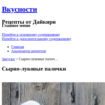
Вкусности
Рецепты от Дайкири
Главное меню
Перейти к основному содержимому
Перейти к дополнительному содержимому
Главная
Анализатор рецептов
Закуски
> Сырно-луковые палоч…
Сырно-луковые палочки