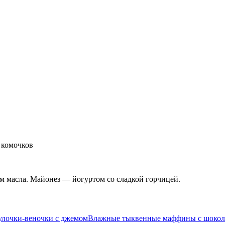
т комочков
м масла. Майонез — йогуртом со сладкой горчицей.
улочки-веночки с джемом
Влажные тыквенные маффины с шоко