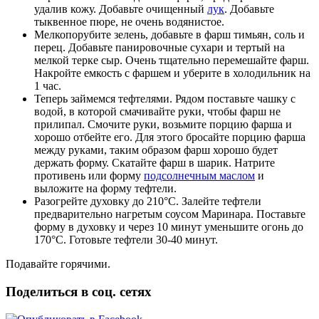
удалив кожу. Добавьте очищенный
лук
. Добавьте
тыквенное пюре, не очень водянистое.
Мелкопорубите зелень, добавьте в фарш тимьян, соль и
перец. Добавьте панировочные сухари и тертый на
мелкой терке сыр. Очень тщательно перемешайте фарш.
Накройте емкость с фаршем и уберите в холодильник на
1 час.
Теперь займемся тефтелями. Рядом поставьте чашку с
водой, в которой смачивайте руки, чтобы фарш не
прилипал. Смочите руки, возьмите порцию фарша и
хорошо отбейте его. Для этого бросайте порцию фарша
между руками, таким образом фарш хорошо будет
держать форму. Скатайте фарш в шарик. Натрите
противень или форму
подсолнечным маслом
и
выложите на форму тефтели.
Разогрейте духовку до 210°C. Залейте тефтели
предварительно нагретым соусом Маринара. Поставьте
форму в духовку и через 10 минут уменьшите огонь до
170°C. Готовьте тефтели 30-40 минут.
Подавайте горячими.
Поделиться в соц. сетях