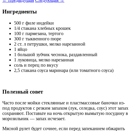
←
Предыдущая
Следующая
→
Ингредиенты
500 г филе индейки
1/4 стакана хлебных крошек
100 г пармезана, тертого
300 г тыквенного пюре
2 ст. л петрушки, мелко нарезанной
1 яйцо
1 большой зубчик чеснока, раздавленный
1 луковица, мелко нарезанная
соль и перец по вкусу
2,5 стакана соуса маринара (или томатного соуса)
Полезный совет
Часто после мойки стеклянные и пластмассовые баночки из-
под продуктов с резким запахом (лук, селедка, соус) этот запах
сохраняют. Поставьте на ночь открытую вымытую посудину в
морозильник — запах исчезает.
Мясной рулет будет сочнее, если перед запеканием обжарить