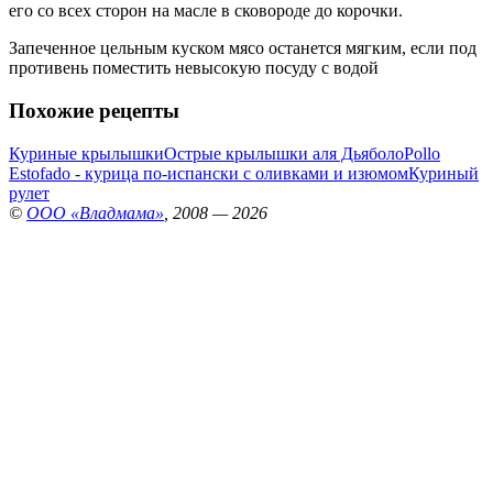
его со всех сторон на масле в сковороде до корочки.
Запеченное цельным куском мясо останется мягким, если под
противень поместить невысокую посуду с водой
Похожие рецепты
Куриные крылышки
Острые крылышки аля Дьяболо
Pollo
Estofado - курица по-испански с оливками и изюмом
Куриный
рулет
©
ООО «Владмама»
, 2008 — 2026