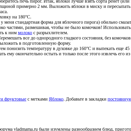
соберитесь печь пирог. Итак, яблоки лучше взять сорта ренет (ил
толщиной примерно 2 мм. Выложить яблоки в миску и пересыпат
аса.
ховку на 180°C.
у меня стандартная форма для яблочного пирога) обильно смаза
ко частями, размешивая, чтобы не было комочков! Использовать
ить к ним
молоко
с разрыхлителем.
Перемешать все до однородного гладкого состояния, без комочков
Выложить в подготовленную форму.
тем понизить температуру в духовке до 160°C и выпекать еще 45
дать ему окончательно остыть и только после этого извлечь его и
и фруктовые
с метками
Яблоко
. Добавьте в закладки
постоянную
и форума vladmama.ru были изумлены разнообразием блюд, приго