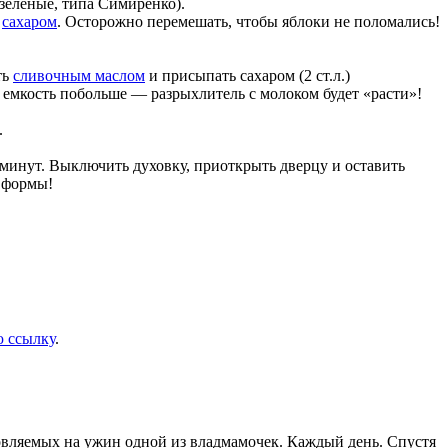
и зеленые, типа Симиренко).
ь
сахаром
. Осторожно перемешать, чтобы яблоки не поломались!
ть
сливочным маслом
и присыпать сахаром (2 ст.л.)
 емкость побольше — разрыхлитель с молоком будет «расти»!
.
 минут. Выключить духовку, приоткрыть дверцу и оставить
з формы!
 ссылку
.
товляемых на ужин одной из владмамочек. Каждый день. Спустя