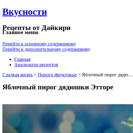
Вкусности
Рецепты от Дайкири
Главное меню
Перейти к основному содержимому
Перейти к дополнительному содержимому
Главная
Анализатор рецептов
Сладкая жизнь
>
Пироги фруктовые
> Яблочный пирог дядю…
Яблочный пирог дядюшки Этторе