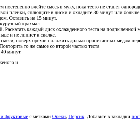
м постепенно влейте смесь в муку, пока тесто не станет одноро
вой пленки, сплющите в диски и охладите 30 минут или больше
ом. Оставить на 15 минут.
укурузный крахмал.
й. Раскатать каждый диск охлажденного теста на подпыленной м
ньше и не липнет к скалке.
смеси, поверх орехов положить дольки пропитанных медом перси
Повторить то же самое со второй частью теста.
 40 минут.
женого и
и фруктовые
с метками
Орехи
,
Персик
. Добавьте в закладки
пос