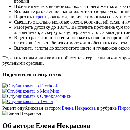
крошки.
Взбейте вместе холодное молоко с яичным желтком, а зате
Выложите разделенное напополам тесто в два куска пище
Порезать
персик
дольками, полить лимонным соком и мед
Смешать отдельно молотые орехи, коричневый сахар и к
Разогреть духовку до 180°C. Выстелить противень бумаго
для выпечки, а сверху кладу пергамент, тогда выходит то
В центр раскатанного теста положить половину ореховой 
персиков. Смазать бортики молоком и обсыпать сахаром. 
Выпекать галеты до золотистого цвета и пузырьков около
Подавать теплым или комнатной температуры с шариком моро
рублеными орехами.
Поделиться в соц. сетях
Рецепт опубликован автором
Елена Некрасова
в рубрике
Пирог
Об авторе Елена Некрасова