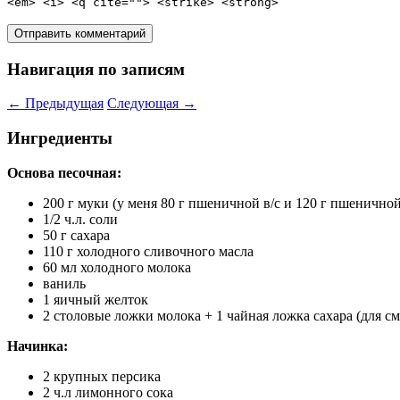
<em> <i> <q cite=""> <strike> <strong>
Навигация по записям
←
Предыдущая
Следующая
→
Ингредиенты
Основа песочная:
200 г муки (у меня 80 г пшеничной в/с и 120 г пшеничной
1/2 ч.л. соли
50 г сахара
110 г холодного сливочного масла
60 мл холодного молока
ваниль
1 яичный желток
2 столовые ложки молока + 1 чайная ложка сахара (для см
Начинка:
2 крупных персика
2 ч.л лимонного сока