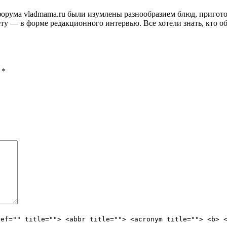
и форума vladmama.ru были изумлены разнообразием блюд, приго
ту — в форме редакционного интервью. Все хотели знать, кто об
ы
*
ref="" title=""> <abbr title=""> <acronym title=""> <b> 