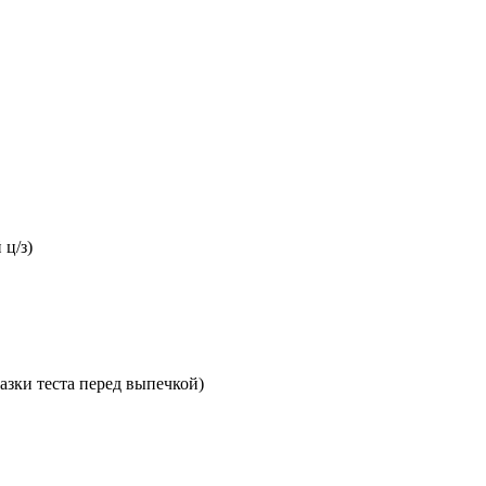
 ц/з)
азки теста перед выпечкой)