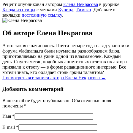
Рецепт опубликован автором
Елена Некрасова
в рубрике
Блюда из птицы
с метками
Курица
,
Тимьян
. Добавьте в
закладки
постоянную ссылку
.
Об авторе Елена Некрасова
А вот так все начиналось. Почти четыре года назад участники
форума vladmama.ru были изумлены разнообразием блюд,
приготовляемых на ужин одной из владмамочек. Каждый
день. Спустя месяц подобных аппетитных отчетов их автора
призвали к ответу — в форме редакционного интервью. Все
хотели знать, кто обладает столь ярким талантом?
Посмотреть все записи автора Елена Некрасова
→
Добавить комментарий
Ваш e-mail не будет опубликован. Обязательные поля
помечены
*
Имя
*
E-mail
*