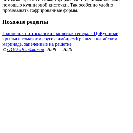
помощью кулинарной кисточки. Так особенно удобно
промазывать гофрированные формы.
Похожие рецепты
Цыпленок по-тоскански
Цыпленок генерала Цо
Куриные
крылья в томатном соусе с имбирем
Крылья в китайском
маринаде, запеченные на решетке
©
ООО «Владмама»
, 2008 — 2026