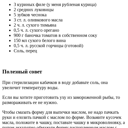
3 куриных филе (у меня рубленая курица)
2 средних луковицы
5 зубков чеснока
3 ст. л. оливкового масла
2 ч. л. сухого тимьяна
0,5 ч. л. сухого орегано
900 г баночка томатов в собственном соку
150 мл сухого белого вина
0,5 ч. л. русской горчицы (готовой)
Соль, перец
Полезный совет
При стерилизации кабачков в воду добавьте соль, она
увеличит температуру воды.
Если вы хотите приготовить уху из замороженной рыбы, то
размораживать ее не нужно.
Чтобы смазать форму для выпечки маслом, не надо пачкать
руки и елозить пачкой с маслом по форме. Возьмите кусочек
масла, положите в чашку, поставьте чашку в микроволновку, а
потом аккуратно обмажьте форму растопленным маслом с