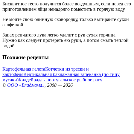
Бисквитное тесто получится более воздушным, если перед его
приготовлением яйца ненадолго поместить в горячую воду.
Не мойте свою блинную сковородку, только вытирайте сухой
салфеткой.
Запах репчатого лука легко удалит с рук сухая горчица.
Нужно как следует протереть ею руки, а потом смыть теплой
водой.
Похожие рецепты
Картофельная галета
Котлетки из трески и
картофеля
Вертикальная баклажанная запеканка (по типу
мусаки)
Калдейрада - португальское рыбное рагу
©
ООО «Владмама»
, 2008 — 2026