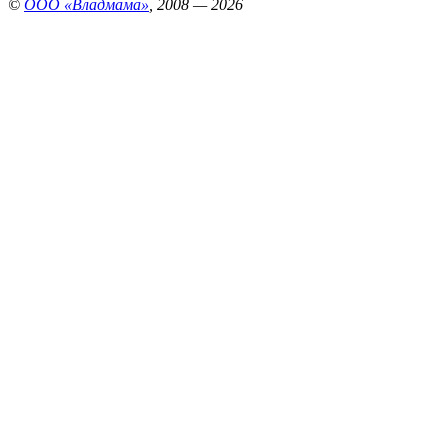
©
ООО «Владмама»
, 2008 — 2026