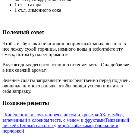
1 ст.л. сахара
1 ст.л. лимонного сока .
Полезный совет
Чтобы из бутылки не исходил неприятный запах, всыпьте в
нее ложку сухой горчицы, немного воды и взболтайте эту
смесь, потом бутылку промойте.
Вкус ягодных десертов отлично оттеняет мята. Она добавляет
в них свежий аромат.
Зеленые салаты заправляйте непосредственно перед подачей,
овощные немного раньше, чтобы овощи успели впитать в
себя заправку.
Похожие рецепты
"Канеллони" из лука-порея с рисом и креветкой
Камамбер,
запеченный в слоеном тесте, с медом и фруктами
Тыквенный
чизкейк
Теплый салат с курицей, кабачками, брокколи и
перловкой