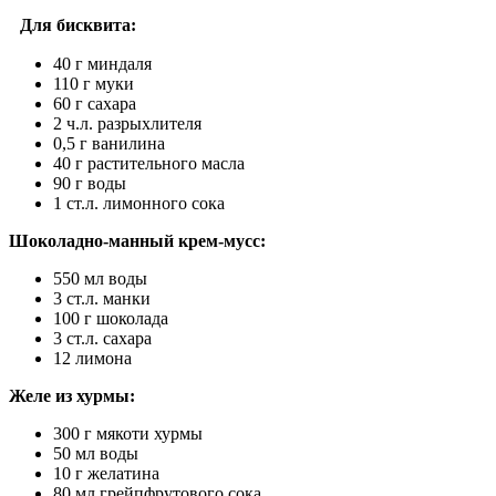
Для бисквита:
40 г миндаля
110 г муки
60 г сахара
2 ч.л. разрыхлителя
0,5 г ванилина
40 г растительного масла
90 г воды
1 ст.л. лимонного сока
Шоколадно-манный крем-мусс:
550 мл воды
3 ст.л. манки
100 г шоколада
3 ст.л. сахара
12 лимона
Желе из хурмы:
300 г мякоти хурмы
50 мл воды
10 г желатина
80 мл грейпфрутового сока