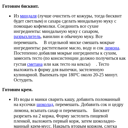
Готовим бисквит.
Из
миндаля
(лучше очистить от кожуры, тогда бисквит
будет светлым) и сахара сделать миндальную муку с
помощью кофемолки. Соединить все сухие
ингредиенты: миндальную муку с сахаром,
разрыхлитель
, ванилин и обычную муку. Все
перемешать. В отдельной миске смешать мокрые
ингредиенты: растительное масло, воду и сок
лимона
.
Постепенно добавляя мокрые ингредиенты к сухим,
замесить тесто (по консистенции должно получиться как
густая
сметана
или как тесто на кексы) . Тесто
выложить в форму для выпечки, застеленную
кулинарной. Выпекать при 180ºС около 20-25 минут.
Остудить.
Готовим крем.
Из воды и манки сварить кашу, добавить поломанный
на кусочки
шоколад
, перемешать. Добавить сок и цедру
лимона, всыпать сахар и перемешать. Бисквит
разрезать на 2 коржа, Форму застелить пищевой
пленкой, выложить первый корж, затем шоколадно-
манный крем-мусс. Накрыть вторым коржом, слегка