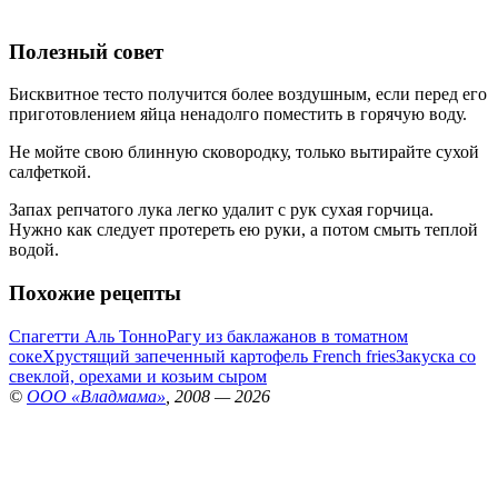
Полезный совет
Бисквитное тесто получится более воздушным, если перед его
приготовлением яйца ненадолго поместить в горячую воду.
Не мойте свою блинную сковородку, только вытирайте сухой
салфеткой.
Запах репчатого лука легко удалит с рук сухая горчица.
Нужно как следует протереть ею руки, а потом смыть теплой
водой.
Похожие рецепты
Спагетти Аль Тонно
Рагу из баклажанов в томатном
соке
Хрустящий запеченный картофель French fries
Закуска со
свеклой, орехами и козьим сыром
©
ООО «Владмама»
, 2008 — 2026