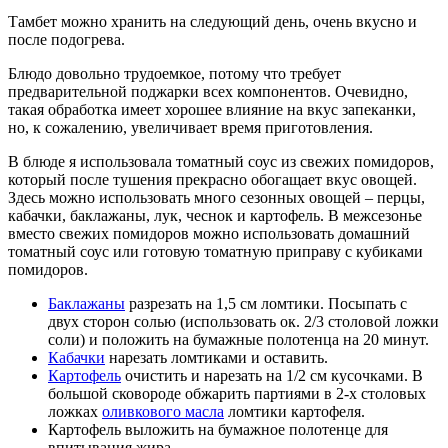
Тамбет можно хранить на следующий день, очень вкусно и
после подогрева.
Блюдо довольно трудоемкое, потому что требует
предварительной поджарки всех компонентов. Очевидно,
такая обработка имеет хорошее влияние на вкус запеканки,
но, к сожалению, увеличивает время приготовления.
В блюде я использовала томатный соус из свежих помидоров,
который после тушения прекрасно обогащает вкус овощей.
Здесь можно использовать много сезонных овощей – перцы,
кабачки, баклажаны, лук, чеснок и картофель. В межсезонье
вместо свежих помидоров можно использовать домашний
томатный соус или готовую томатную приправу с кубиками
помидоров.
Баклажаны
разрезать на 1,5 см ломтики. Посыпать с
двух сторон солью (использовать ок. 2/3 столовой ложки
соли) и положить на бумажные полотенца на 20 минут.
Кабачки
нарезать ломтиками и оставить.
Картофель
очистить и нарезать на 1/2 см кусочками. В
большой сковороде обжарить партиями в 2-х столовых
ложках
оливкового масла
ломтики картофеля.
Картофель выложить на бумажное полотенце для
впитывания жира.