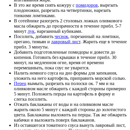
В это же время снять кожуру с
помидоров
, вырезать
плодоножки, разрезать на четвертинки, нарезать
тонкими ломтиками.
В сотейнике разогреть 2 столовых ложках оливкового
масла обжарить до прозрачности в течение прибл. 5-7
минут
лук
, нарезанный кубиками.
Посолить, добавить
чеснок
, порезанный на ломтики,
орегано, тимьян и
лавровый лист
. Жарить еще в течение
прибл. 3 минуты.
Добавить подготовленные помидоры и довести до
кипения. Готовить без крышки в течение прибл. 30
минут, на медленном огне, время от времени
перемешивать, пока соус не уварится.
Налить немного соуса на дно формы для запекания,
уложить на него картофель, приправить морской солью.
Перец
вымыть, разрезать на полоски ок. 7 мм и на
оливковом масле обжарить с каждой стороны примерно
5 минут. Положить перцы на картофель в форму и
слегка посолить.
Отжать баклажаны от воды и на оливковом масле
жарить около 5 минут с каждой стороны до золотистого
цвета. Баклажаны выложить на перцы. Так же обжарить
кабачки и выложить поверх баклажанов.
Из оставшегося томатного соуса вынуть лавровый лист,