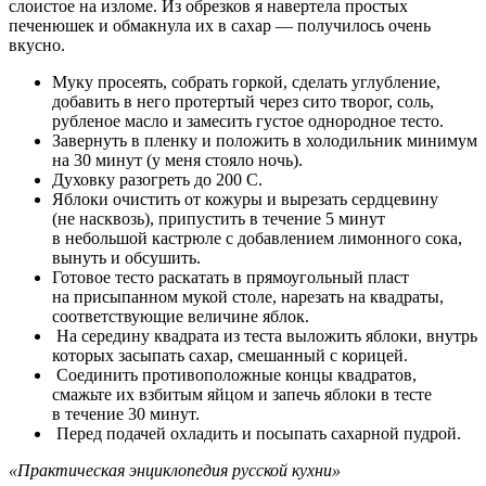
слоистое на изломе. Из обрезков я навертела простых
печенюшек и обмакнула их в сахар — получилось очень
вкусно.
Муку просеять, собрать горкой, сделать углубление,
добавить в него протертый через сито творог, соль,
рубленое масло и замесить густое однородное тесто.
Завернуть в пленку и положить в холодильник минимум
на 30 минут (у меня стояло ночь).
Духовку разогреть до 200 С.
Яблоки очистить от кожуры и вырезать сердцевину
(не насквозь), припустить в течение 5 минут
в небольшой кастрюле с добавлением лимонного сока,
вынуть и обсушить.
Готовое тесто раскатать в прямоугольный пласт
на присыпанном мукой столе, нарезать на квадраты,
соответствующие величине яблок.
На середину квадрата из теста выложить яблоки, внутрь
которых засыпать сахар, смешанный с корицей.
Соединить противоположные концы квадратов,
смажьте их взбитым яйцом и запечь яблоки в тесте
в течение 30 минут.
Перед подачей охладить и посыпать сахарной пудрой.
«Практическая энциклопедия русской кухни»