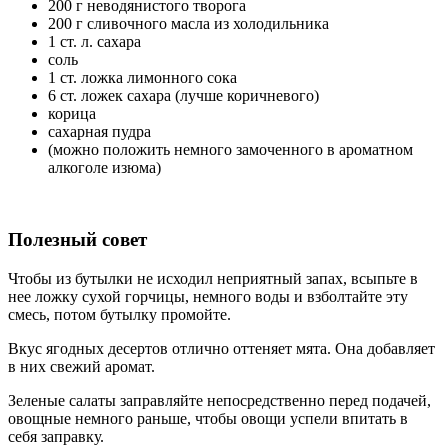
200 г неводянистого творога
200 г сливочного масла из холодильника
1 ст. л. сахара
соль
1 ст. ложка лимонного сока
6 ст. ложек сахара (лучше коричневого)
корица
сахарная пудра
(можно положить немного замоченного в ароматном
алкоголе изюма)
Полезный совет
Чтобы из бутылки не исходил неприятный запах, всыпьте в
нее ложку сухой горчицы, немного воды и взболтайте эту
смесь, потом бутылку промойте.
Вкус ягодных десертов отлично оттеняет мята. Она добавляет
в них свежий аромат.
Зеленые салаты заправляйте непосредственно перед подачей,
овощные немного раньше, чтобы овощи успели впитать в
себя заправку.