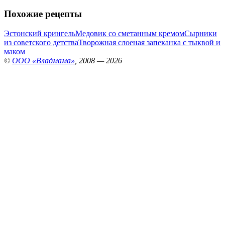
Похожие рецепты
Эстонский крингель
Медовик со сметанным кремом
Сырники
из советского детства
Творожная слоеная запеканка с тыквой и
маком
©
ООО «Владмама»
, 2008 — 2026