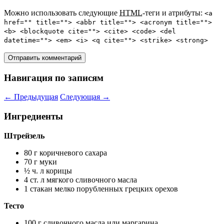
Можно использовать следующие
HTML
-теги и атрибуты:
<a
href="" title=""> <abbr title=""> <acronym title="">
<b> <blockquote cite=""> <cite> <code> <del
datetime=""> <em> <i> <q cite=""> <strike> <strong>
Навигация по записям
←
Предыдущая
Следующая
→
Ингредиенты
Штрейзель
80 г коричневого сахара
70 г муки
½ ч. л корицы
4 ст. л мягкого сливочного масла
1 стакан мелко порубленных грецких орехов
Тесто
100 г сливочного масла или маргарина