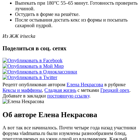
Выпекать при 180°С 55–65 минут. Готовность проверить
лучиной.
Остудить в форме на решётке.
После остывания достать кекс из формы и посыпать
сахарной пудрой.
Из ЖЖ irisecka
Поделиться в соц. сетях
Рецепт опубликован автором
Елена Некрасова
в рубрике
Кексы и маффины
,
Сладкая жизнь
с метками
Грецкий орех
.
Добавьте в закладки
постоянную ссылку
.
Об авторе Елена Некрасова
А вот так все начиналось. Почти четыре года назад участники
форума vladmama.ru были изумлены разнообразием блюд,
приготовляемых на ужин одной из владмамочек. Каждый