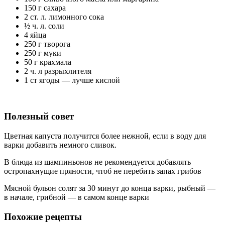
150 г сахара
2 ст. л. лимонного сока
½ ч. л. соли
4 яйца
250 г творога
250 г муки
50 г крахмала
2 ч. л разрыхлителя
1 ст ягоды — лучше кислой
Полезный совет
Цветная капуста получится более нежной, если в воду для
варки добавить немного сливок.
В блюда из шампиньонов не рекомендуется добавлять
остропахнущие пряности, чтоб не перебить запах грибов
Мясной бульон солят за 30 минут до конца варки, рыбный —
в начале, грибной — в самом конце варки
Похожие рецепты