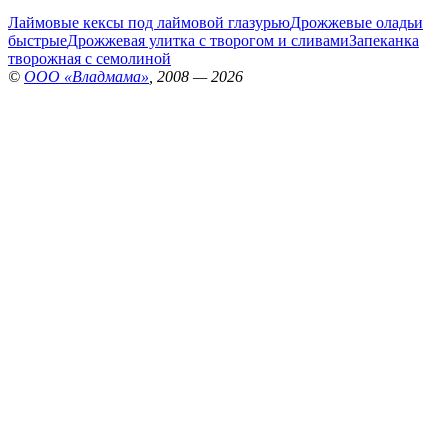
Лаймовые кексы под лаймовой глазурью
Дрожжевые оладьи
быстрые
Дрожжевая улитка с творогом и сливами
Запеканка
творожная с семолиной
©
ООО «Владмама»
, 2008 — 2026