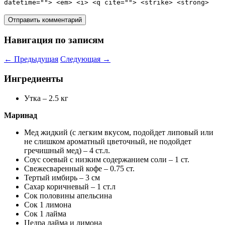
datetime=""> <em> <i> <q cite=""> <strike> <strong>
Навигация по записям
←
Предыдущая
Следующая
→
Ингредиенты
Утка – 2.5 кг
Маринад
Мед жидкий (с легким вкусом, подойдет липовый или
не слишком ароматный цветочный, не подойдет
гречишный мед) – 4 ст.л.
Соус соевый с низким содержанием соли – 1 ст.
Свежесваренный кофе – 0.75 ст.
Тертый имбирь – 3 см
Сахар коричневый – 1 ст.л
Сок половины апельсина
Сок 1 лимона
Сок 1 лайма
Цедра лайма и лимона