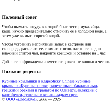
Полезный совет
Чтобы вымыть посуду, в которой были тесто, мука, яйца,
каша, нужно предварительно отмочить ее в холодной воде, а
затем уже вымыть горячей водой.
Чтобы устранить неприятный запах в кастрюле или
сковороде, раскалите ее, снимите с огня, насыпьте на дно
влажный спитой чай, накройте крышкой и оставьте на 1 час.
Добавьте во фрикадельки вместо яиц овсяные хлопья и чеснок
Похожие рецепты
Куриные крылышки в кляре
Sticky Chinese куриные
крылышки
Куриные ножки, запеченные с баклажанами,
грецкими орехами и гранатом по Оливеру
Баклажаны с
картофелем, тушеные в кисло-сладком соусе
©
ООО «Владмама»
, 2008 — 2026