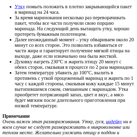
Утку
помыть положить в плотно закрывающийся пакет
в маринад на 24 часа.
За время маринования несколько раз переворачивать
пакет, чтобы все части получили свою порцию
маринада. На следующий день вытащить утку, хорошо
протереть бумажным полотенцем.
Далее неожиданный момент – утку обвариваем около 20
минут со всех сторон. Это позволить избавиться от
части жира и гарантирует получение мягкой птицы на
выходе, даже если изначально она была жесткой.
Духовку нагреть 230°С и жарить птицу 20 минут с
обеих сторон, смазывая в процессе по 2 раза маринадом.
Затем температуру убавить до 100°С, вылить в
противень с уткой процеженный маринад и жарить по 1
часу с каждой стороны, смазывая кожу каждые 15 минут
вытопившимся соком, смешанным с маринадом. Утка
приобретет потрясающий запах, цвет и вкус, а мясо
будет мягким после длительного приготовления при
низкой температуре.
Примечание
Очень важен этап размораживания. Утку, гуся,
индейку
ни в
коем случае не следует размораживать в микроволновке или
теплом месте. Желательно уложить птицу в поддон и