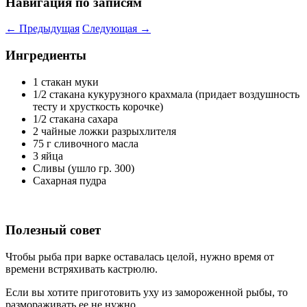
Навигация по записям
←
Предыдущая
Следующая
→
Ингредиенты
1 стакан муки
1/2 стакана кукурузного крахмала (придает воздушность
тесту и хрусткость корочке)
1/2 стакана сахара
2 чайные ложки разрыхлителя
75 г сливочного масла
3 яйца
Сливы (ушло гр. 300)
Сахарная пудра
Полезный совет
Чтобы рыба при варке оставалась целой, нужно время от
времени встряхивать кастрюлю.
Если вы хотите приготовить уху из замороженной рыбы, то
размораживать ее не нужно.