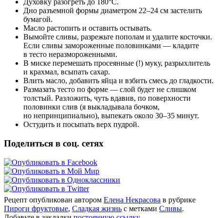
Духовку разогреть до 180°С.
Дно разъемной формы диаметром 22–24 см застелить
бумагой.
Масло растопить и оставить остывать.
Вымойте сливы, разрежьте пополам и удалите косточки.
Если сливы замороженные половинками — кладите
в тесто неразмороженными.
В миске перемешать просеянные (!) муку, разрыхлитель
и крахмал, всыпать сахар.
Влить масло, добавить яйца и взбить смесь до гладкости.
Размазать тесто по форме — слой будет не слишком
толстый. Разложить, чуть вдавив, по поверхности
половинки слив (я выкладывала бочком,
но непринципиально), выпекать около 30–35 минут.
Остудить и посыпать верх пудрой.
Поделиться в соц. сетях
Рецепт опубликован автором
Елена Некрасова
в рубрике
Пироги фруктовые
,
Сладкая жизнь
с метками
Сливы
.
Добавьте в закладки
постоянную ссылку
.