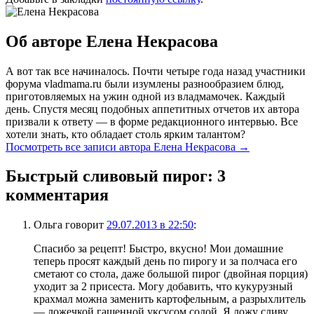
Об авторе Елена Некрасова
А вот так все начиналось. Почти четыре года назад участники
форума vladmama.ru были изумлены разнообразием блюд,
приготовляемых на ужин одной из владмамочек. Каждый
день. Спустя месяц подобных аппетитных отчетов их автора
призвали к ответу — в форме редакционного интервью. Все
хотели знать, кто обладает столь ярким талантом?
Посмотреть все записи автора Елена Некрасова
→
Быстрый сливовый пирог
: 3
комментария
Ольга
говорит
29.07.2013 в 22:50
:
Спасибо за рецепт! Быстро, вкусно! Мои домашние
теперь просят каждый день по пирогу и за полчаса его
сметают со стола, даже большой пирог (двойная порция)
уходит за 2 присеста. Могу добавить, что кукурузный
крахмал можна заменить картофельным, а разрыхлитель
— ложечкой гашенной уксусом содой. Я ложу сливу