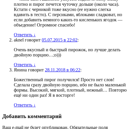
плотно и пирог печется чуточку дольше (около часа).
Кстати с черникой тоже вкусно (ее нужно слегка
вдавить в тесто). С персиками, яблоками сладковат, но
если добавить немного каких-то кисленьких ягодок —
объедение! Огромное спасибо!
Ответить
↓
aknel
говорит
05.07.2015 в 22:02
:
Очень вкусный и быстрый пирожок, но лучше делать
двойную порцию…;о)))
Ответить
↓
Янина
говорит
28.11.2018 в 06:22
:
Божественный пирог получился! Просто нет слов!
Сделала сразу двойную порцию, ибо не было маленькой
формы. Высокий, мягкий, плотный, нежный… Повторю
ещё ни один раз! Я в восторге!
Ответить
↓
Добавить комментарий
Ваш e-mail не будет опубликован. Обязательные поля