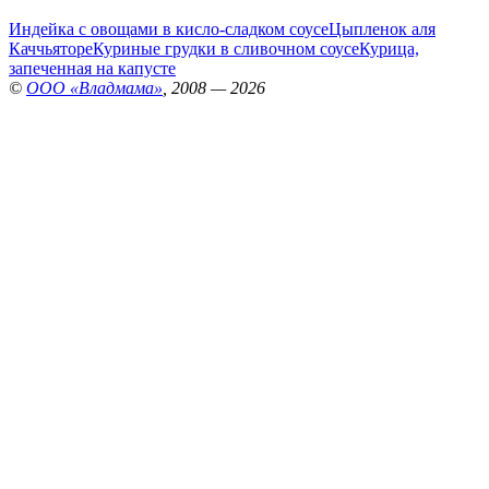
Индейка с овощами в кисло-сладком соусе
Цыпленок аля
Каччьяторе
Куриные грудки в сливочном соусе
Курица,
запеченная на капусте
©
ООО «Владмама»
, 2008 — 2026