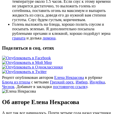
температуре около 1.5 часов. Если соус к этому времени
не уварится достаточно, то выложить голень из
сотейника, поставить огонь на максимум и выпарить
жидкость из соуса, доведя его до нужной вам степени
густоты. Соус будем густым, коричневым.
Голень выложить на блюда, хорошо полить соусом и
посыпать зеленью. Я дополнительно посыпала
рублеными орехами и клюквой, хорошо подойдут зерна
граната
и долька
лимона
.
Поделиться в соц. сетях
Рецепт опубликован автором
Елена Некрасова
в рубрике
Блюда из птицы
с метками
Грецкий орех
,
Имбир
,
Индейка
,
Чеснок
. Добавьте в закладки
постоянную ссылку
.
Об авторе Елена Некрасова
А вот так все начиналось. Почти четыре года назад участники