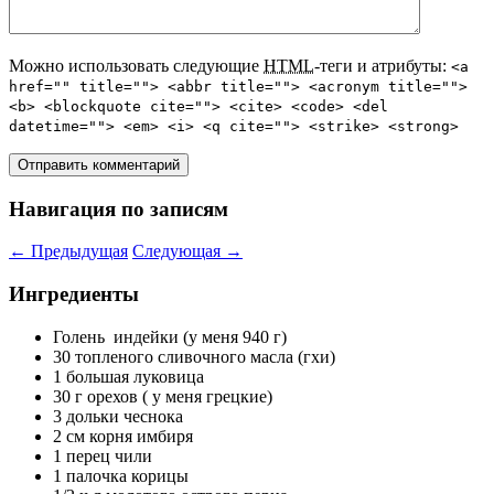
Можно использовать следующие
HTML
-теги и атрибуты:
<a
href="" title=""> <abbr title=""> <acronym title="">
<b> <blockquote cite=""> <cite> <code> <del
datetime=""> <em> <i> <q cite=""> <strike> <strong>
Навигация по записям
←
Предыдущая
Следующая
→
Ингредиенты
Голень индейки (у меня 940 г)
30 топленого сливочного масла (гхи)
1 большая луковица
30 г орехов ( у меня грецкие)
3 дольки чеснока
2 см корня имбиря
1 перец чили
1 палочка корицы