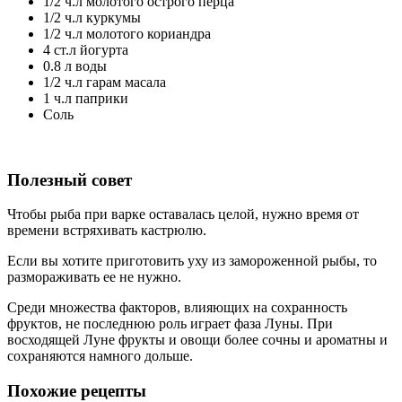
1/2 ч.л молотого острого перца
1/2 ч.л куркумы
1/2 ч.л молотого кориандра
4 ст.л йогурта
0.8 л воды
1/2 ч.л гарам масала
1 ч.л паприки
Соль
Полезный совет
Чтобы рыба при варке оставалась целой, нужно время от
времени встряхивать кастрюлю.
Если вы хотите приготовить уху из замороженной рыбы, то
размораживать ее не нужно.
Среди множества факторов, влияющих на сохранность
фруктов, не последнюю роль играет фаза Луны. При
восходящей Луне фрукты и овощи более сочны и ароматны и
сохраняются намного дольше.
Похожие рецепты