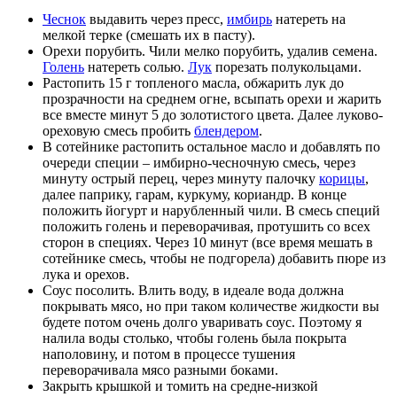
Чеснок
выдавить через пресс,
имбирь
натереть на
мелкой терке (смешать их в пасту).
Орехи порубить. Чили мелко порубить, удалив семена.
Голень
натереть солью.
Лук
порезать полукольцами.
Растопить 15 г топленого масла, обжарить лук до
прозрачности на среднем огне, всыпать орехи и жарить
все вместе минут 5 до золотистого цвета. Далее луково-
ореховую смесь пробить
блендером
.
В сотейнике растопить остальное масло и добавлять по
очереди специи – имбирно-чесночную смесь, через
минуту острый перец, через минуту палочку
корицы
,
далее паприку, гарам, куркуму, кориандр. В конце
положить йогурт и нарубленный чили. В смесь специй
положить голень и переворачивая, протушить со всех
сторон в специях. Через 10 минут (все время мешать в
сотейнике смесь, чтобы не подгорела) добавить пюре из
лука и орехов.
Соус посолить. Влить воду, в идеале вода должна
покрывать мясо, но при таком количестве жидкости вы
будете потом очень долго уваривать соус. Поэтому я
налила воды столько, чтобы голень была покрыта
наполовину, и потом в процессе тушения
переворачивала мясо разными боками.
Закрыть крышкой и томить на средне-низкой