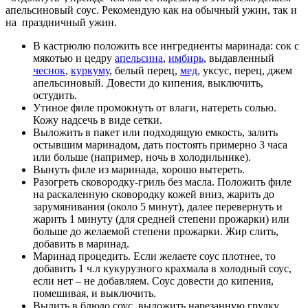
апельсиновый соус. Рекомендую как на обычный ужин, так и
на праздничный ужин.
В кастрюлю положить все ингредиенты маринада: сок с
мякотью и цедру
апельсина
,
имбирь
, выдавленный
чеснок
,
куркуму
, белый перец,
мед
, уксус, перец, джем
апельсиновый. Довести до кипения, выключить,
остудить.
Утиное филе промокнуть от влаги, натереть солью.
Кожу надсечь в виде сетки.
Выложить в пакет или подходящую емкость, залить
остывшим маринадом, дать постоять примерно 3 часа
или больше (например, ночь в холодильнике).
Вынуть филе из маринада, хорошо вытереть.
Разогреть сковородку-гриль без масла. Положить филе
на раскаленную сковородку кожей вниз, жарить до
зарумянивания (около 5 минут), далее перевернуть и
жарить 1 минуту (для средней степени прожарки) или
больше до желаемой степени прожарки. Жир слить,
добавить в маринад.
Маринад процедить. Если желаете соус плотнее, то
добавить 1 ч.л кукурузного крахмала в холодный соус,
если нет – не добавляем. Соус довести до кипения,
помешивая, и выключить.
Вылить в блюдо соус, выложить нарезанную грудку,