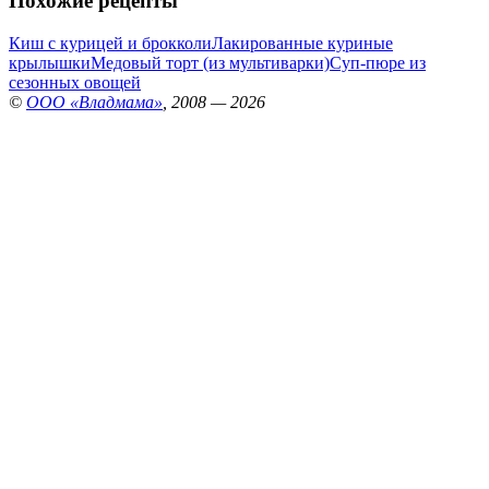
Похожие рецепты
Киш с курицей и брокколи
Лакированные куриные
крылышки
Медовый торт (из мультиварки)
Суп-пюре из
сезонных овощей
©
ООО «Владмама»
, 2008 — 2026