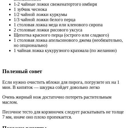
1-2 чайные ложки свеженатертого имбиря
1 зубчик чеснока
1/2 чайной ложки куркумы
1/3 чайной ложки белого перца
1 столовая ложка меда или кленового сиропа
2 столовые ложки рисового уксуса
Щепотка красного перца (острого или сладкого)
1 столовая ложка апельсинового джема (необязательно,
но опционально)
1 чайная ложка кукурузного крахмала (по желанию)
Полезный совет
Если нужно очистить яблоки для пирога, погрузите их на 1
мин. В кипяток — шкурка сойдет довольно легко
Очень жирный нож достаточно потереть растительным
маслом.
Песочное тесто для корзиночек следует раскатывать не толще
7 мм, иначе оно плохо пропекается.