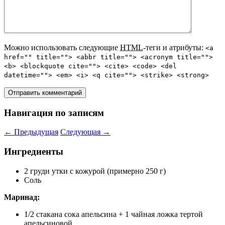
Можно использовать следующие
HTML
-теги и атрибуты:
<a
href="" title=""> <abbr title=""> <acronym title="">
<b> <blockquote cite=""> <cite> <code> <del
datetime=""> <em> <i> <q cite=""> <strike> <strong>
Навигация по записям
←
Предыдущая
Следующая
→
Ингредиенты
2 груди утки с кожурой (примерно 250 г)
Соль
Маринад:
1/2 стакана сока апельсина + 1 чайная ложка тертой
апельсиновой