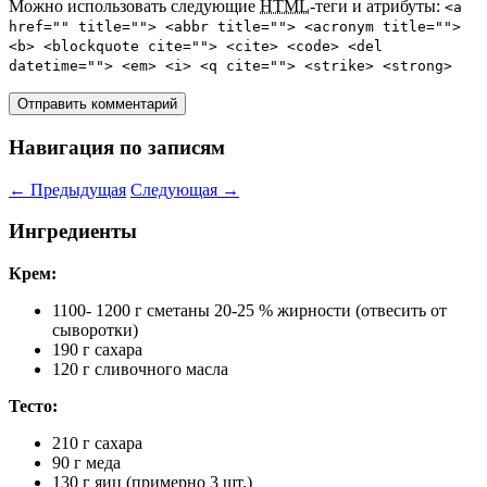
Можно использовать следующие
HTML
-теги и атрибуты:
<a
href="" title=""> <abbr title=""> <acronym title="">
<b> <blockquote cite=""> <cite> <code> <del
datetime=""> <em> <i> <q cite=""> <strike> <strong>
Навигация по записям
←
Предыдущая
Следующая
→
Ингредиенты
Крем:
1100- 1200 г сметаны 20-25 % жирности (отвесить от
сыворотки)
190 г сахара
120 г сливочного масла
Тесто:
210 г сахара
90 г меда
130 г яиц (примерно 3 шт.)