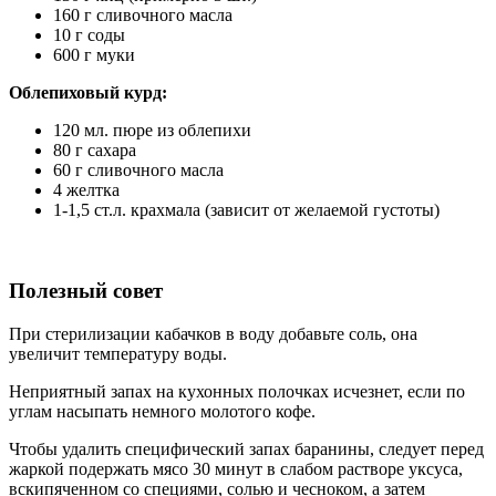
160 г сливочного масла
10 г соды
600 г муки
Облепиховый курд:
120 мл. пюре из облепихи
80 г сахара
60 г сливочного масла
4 желтка
1-1,5 ст.л. крахмала (зависит от желаемой густоты)
Полезный совет
При стерилизации кабачков в воду добавьте соль, она
увеличит температуру воды.
Неприятный запах на кухонных полочках исчезнет, если по
углам насыпать немного молотого кофе.
Чтобы удалить специфический запах баранины, следует перед
жаркой подержать мясо 30 минут в слабом растворе уксуса,
вскипяченном со специями, солью и чесноком, а затем