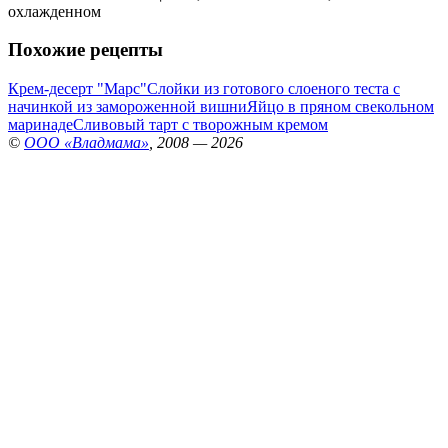
охлажденном
Похожие рецепты
Крем-десерт "Марс"
Слойки из готового слоеного теста с
начинкой из замороженной вишни
Яйцо в пряном свекольном
маринаде
Сливовый тарт с творожным кремом
©
ООО «Владмама»
, 2008 — 2026