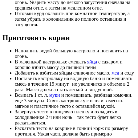
огонь. Уварить массу до легкого загустения сначала на
среднем огне, а затем на медленном огне.
Готовый курд охладить при комнатной температуре, а
затем убрать в холодильник до полного остывания и
загущения.
Приготовить коржи
Наполнить водой большую кастрюлю и поставить на
огонь.
В маленькой кастрюльке смешать
яйца
с сахаром и
хорошо взбить массу до пышной пены.
Добавить к взбитым яйцам сливочное масло,
мед
и соду.
Поставить кастрюльку на водяную баню и помешивать
смесь в течение 15 минут, не увеличится в объеме в 2
раза. Масса должна стать легкой и воздушной.
Всыпать 1 ст. л.
муки
и помешивать, разбивая комочки,
еще 3 минуты. Снять кастрюльку с огня и замесить
мягкое и пластичное тесто с оставшейся мукой.
Завернуть тесто в пищевую пленку и охладить в
холодильнике 2 ч или ночь – так тесто будет легко
раскатываться.
Раскатать тесто на коврике в тонкий корж по размеру
противня. Узкая часть должна быть примерно