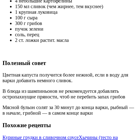
4 небольшие картофелины
150 мл сливок (чем жирнее, тем вкуснее)
1 крупная луковица
100 г сыра
300 г грибов
пучок зелени
соль, перец
2 ст. ложки растит. масла
Полезный совет
Цветная капуста получится более нежной, если в воду для
варки добавить немного сливок.
В блюда из шампиньонов не рекомендуется добавлять
остропахнущие пряности, чтоб не перебить запах грибов
Мясной бульон солят за 30 минут до конца варки, рыбный —
в начале, грибной — в самом конце варки
Похожие рецепты
Куриные грудки в сливочном соусе
Хычины (тесто на