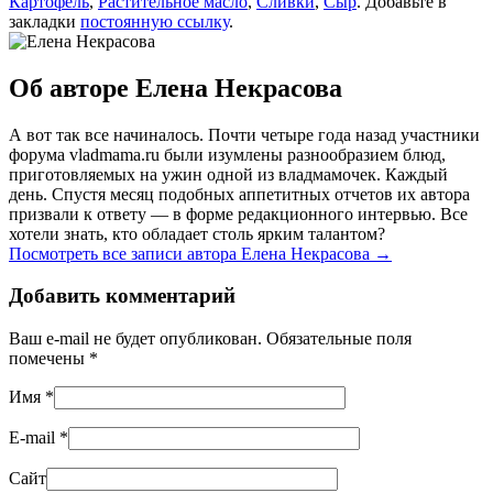
Картофель
,
Растительное масло
,
Сливки
,
Сыр
. Добавьте в
закладки
постоянную ссылку
.
Об авторе Елена Некрасова
А вот так все начиналось. Почти четыре года назад участники
форума vladmama.ru были изумлены разнообразием блюд,
приготовляемых на ужин одной из владмамочек. Каждый
день. Спустя месяц подобных аппетитных отчетов их автора
призвали к ответу — в форме редакционного интервью. Все
хотели знать, кто обладает столь ярким талантом?
Посмотреть все записи автора Елена Некрасова
→
Добавить комментарий
Ваш e-mail не будет опубликован. Обязательные поля
помечены
*
Имя
*
E-mail
*
Сайт