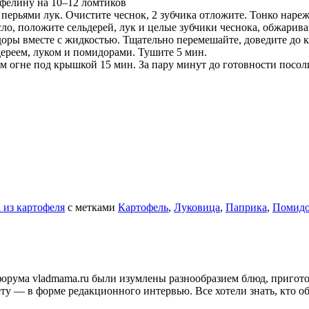
офелину на 10–12 ломтиков
 перьями лук. Очистите чеснок, 2 зубчика отложите. Тонко нареж
ло, положите сельдерей, лук и целые зубчики чеснока, обжарива
доры вместе с жидкостью. Тщательно перемешайте, доведите до 
ьдереем, луком и помидорами. Тушите 5 мин.
м огне под крышкой 15 мин. За пару минут до готовности посол
 из картофеля
с метками
Картофель
,
Луковица
,
Паприка
,
Помид
и форума vladmama.ru были изумлены разнообразием блюд, приго
ту — в форме редакционного интервью. Все хотели знать, кто об