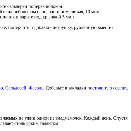
ьте сельдерей поперек волокон.
йте на небольшом огне, часто помешивая, 10 мин.
кипения и варите под крышкой 5 мин.
ите, поперчите и добавьте петрушку, рубленную вместе с
ор
,
Сельдерей
,
Фасоль
. Добавьте в закладки
постоянную ссылку
.
товляемых на ужин одной из владмамочек. Каждый день. Спустя
ладает столь ярким талантом?