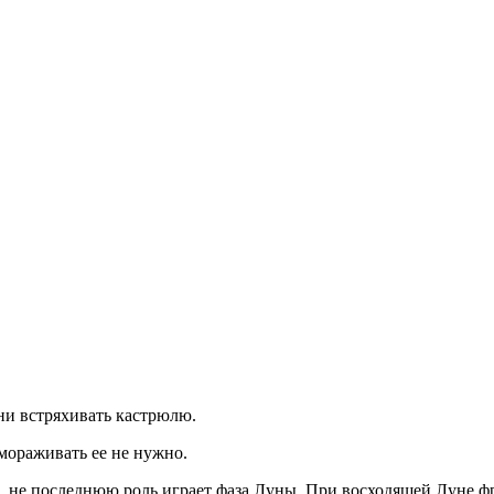
ни встряхивать кастрюлю.
мораживать ее не нужно.
, не последнюю роль играет фаза Луны. При восходящей Луне ф