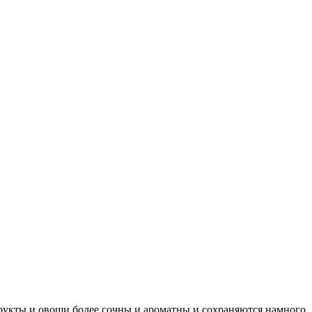
рукты и овощи более сочны и ароматны и сохраняются намного