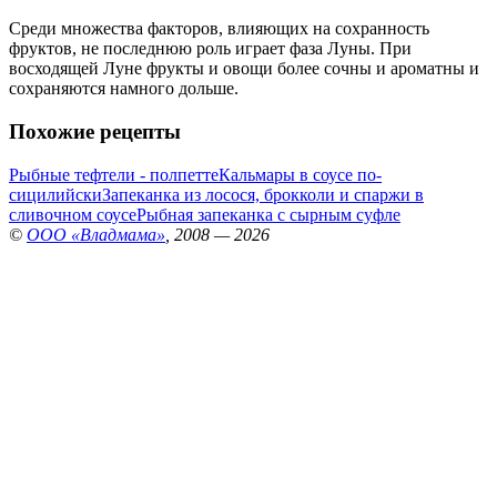
Среди множества факторов, влияющих на сохранность
фруктов, не последнюю роль играет фаза Луны. При
восходящей Луне фрукты и овощи более сочны и ароматны и
сохраняются намного дольше.
Похожие рецепты
Рыбные тефтели - полпетте
Кальмары в соусе по-
сицилийски
Запеканка из лосося, брокколи и спаржи в
сливочном соусе
Рыбная запеканка с сырным суфле
©
ООО «Владмама»
, 2008 — 2026