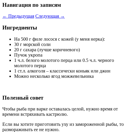
Навигация по записям
←
Предыдущая
Следующая
→
Ингредиенты
На 500 г филе лосося с кожей (у меня нерка):
30 г морской соли
20 г сахара (лучше коричневого)
Пучок укропа
1 ч.л. белого молотого перца или 0.5 ч.л. черного
молотого перца
1 ст.л. алкоголя – классически коньяк или джин
Можно несколько ягод можжевельника
Полезный совет
Чтобы рыба при варке оставалась целой, нужно время от
времени встряхивать кастрюлю.
Если вы хотите приготовить уху из замороженной рыбы, то
размораживать ее не нужно.