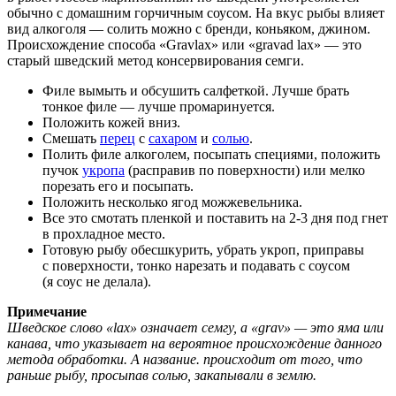
обычно с домашним горчичным соусом. На вкус рыбы влияет
вид алкоголя — солить можно с бренди, коньяком, джином.
Происхождение способа «Gravlax» или «gravad lax» — это
старый шведский метод консервирования семги.
Филе вымыть и обсушить салфеткой. Лучше брать
тонкое филе — лучше промаринуется.
Положить кожей вниз.
Смешать
перец
с
сахаром
и
солью
.
Полить филе алкоголем, посыпать специями, положить
пучок
укропа
(расправив по поверхности) или мелко
порезать его и посыпать.
Положить несколько ягод можжевельника.
Все это смотать пленкой и поставить на 2-3 дня под гнет
в прохладное место.
Готовую рыбу обесшкурить, убрать укроп, приправы
с поверхности, тонко нарезать и подавать с соусом
(я соус не делала).
Примечание
Шведское слово «lax» означает семгу, а «grav» — это яма или
канава, что указывает на вероятное происхождение данного
метода обработки. А название. происходит от того, что
раньше рыбу, просыпав солью, закапывали в землю.