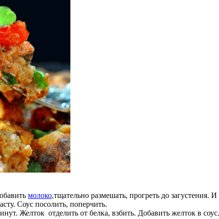
Добавить
молоко
,тщательно размешать, прогреть до загустения. И
асту. Соус посолить, поперчить.
нут. Желток отделить от белка, взбить. Добавить желток в соу