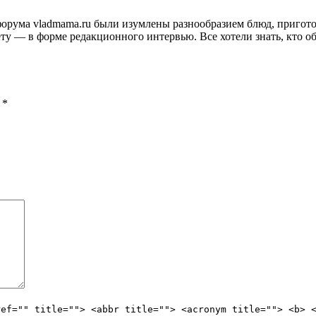
и форума vladmama.ru были изумлены разнообразием блюд, приго
ту — в форме редакционного интервью. Все хотели знать, кто об
ы
*
ref="" title=""> <abbr title=""> <acronym title=""> <b> 