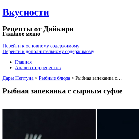
Вкусности
Рецепты от Дайкири
Главное меню
Перейти к основному содержимому
Перейти к дополнительному содержимому
Главная
Анализатор рецептов
Дары Нептуна
>
Рыбные блюда
> Рыбная запеканка с…
Рыбная запеканка с сырным суфле