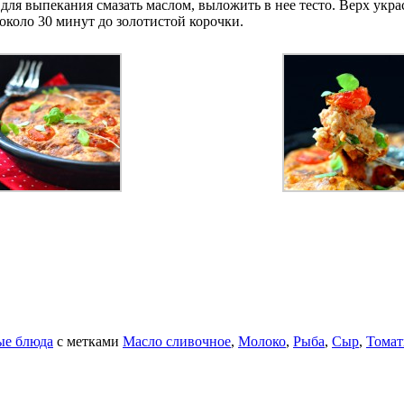
 для выпекания смазать маслом, выложить в нее тесто. Верх ук
около 30 минут до золотистой корочки.
ые блюда
с метками
Масло сливочное
,
Молоко
,
Рыба
,
Сыр
,
Томат