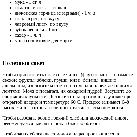
мука - 1 ст. л
томатный сок - 1 стакан
дижонская горчица (с зернами) - 1 ч. л
соль, перец по вкусу
лавровый лист- по вкусу
зубок чеснока - 1 шт.
сахар - 1 ч. л
масло оливковое для жарки
Полезный совет
Чтобы приготовить полезные чипсы (фруктовые) — возьмите
свежие фрукты: яблоки, груши, киви, бананы, вишню,
апельсины, извлеките косточки и семена и нарежьте тонкими
ломтями. Можно посыпать их сахарной пудрой. Засушите до
состояния хрупкости. Делайте это на противне в духовке при
открытой дверце и температуре 60 С. Процесс занимает 6–8
часов. Чипсы готовы, если они хрустят и легко ломаются.
Чтобы разрезать ровно горячий хлеб или дрожжевой пирог,
рекомендуется накалить нож и быстро обтереть
Чтобы запах убежавшего молока не распространился по