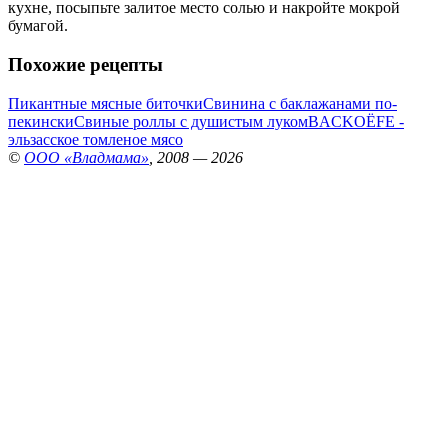
кухне, посыпьте залитое место солью и накройте мокрой
бумагой.
Похожие рецепты
Пикантные мясные биточки
Свинина с баклажанами по-
пекински
Свиные роллы с душистым луком
BACKOЁFE -
эльзасское томленое мясо
©
ООО «Владмама»
, 2008 — 2026