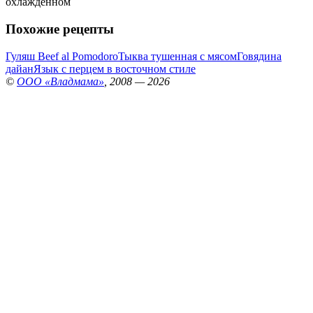
охлажденном
Похожие рецепты
Гуляш Beef al Pomodoro
Тыква тушенная с мясом
Говядина
дайан
Язык с перцем в восточном стиле
©
ООО «Владмама»
, 2008 — 2026