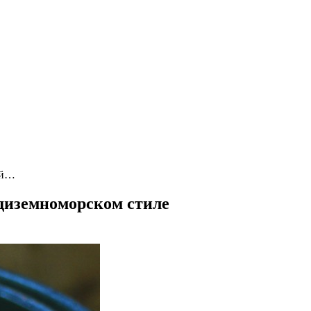
ый…
едиземноморском стиле