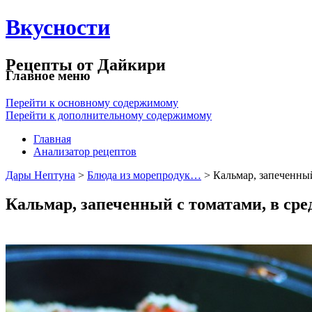
Вкусности
Рецепты от Дайкири
Главное меню
Перейти к основному содержимому
Перейти к дополнительному содержимому
Главная
Анализатор рецептов
Дары Нептуна
>
Блюда из морепродук…
> Кальмар, запеченн
Кальмар, запеченный с томатами, в ср