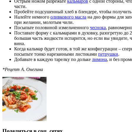
Острым ножом разрежьте
кальмаров
с одной стороны, что
части.
Пробейте подсушенный хлеб в блендере, чтобы получить
Налейте немного
оливкового масла
на дно формы для зап
при желании, молотым чили.
Посыпьте половиной измельченного
чеснока
, равномерн
Поставьте форму с кальмарами в духовку, разогретую до 22
большая часть жидкости испарится, но если вы увидите, 
вина.
Когда кальмар будет готов, в той же конфигурации – спе
посыпьте тонко нарезанными листиками
петрушки
.
Добавьте в каждую тарелку по дольке
лимона
, и без про
*Рецепт А. Онегина
Поделиться в соц. сетях