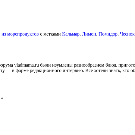
 из морепродуктов
с метками
Кальмар
,
Лимон
,
Помидор
,
Чеснок
и форума vladmama.ru были изумлены разнообразием блюд, приго
ту — в форме редакционного интервью. Все хотели знать, кто об
ы
*