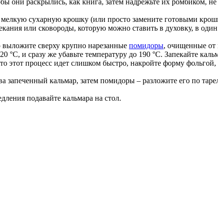
бы они раскрылись, как книга, затем надрежьте их ромбиком, не 
 мелкую сухарную крошку (или просто замените готовыми крош
екания или сковороды, которую можно ставить в духовку, в один
о выложите сверху крупно нарезанные
помидоры
, очищенные от 
0 °C, и сразу же убавьте температуру до 190 °C. Запекайте кальм
что этот процесс идет слишком быстро, накройте форму фольгой
рва запеченный кальмар, затем помидоры – разложите его по та
медления подавайте кальмара на стол.