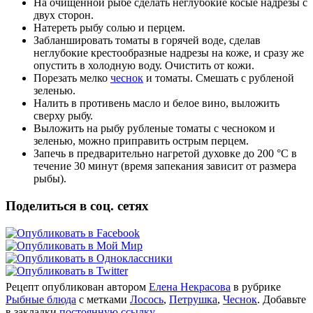
На очищенной рыбе сделать неглубокие косые надрезы с
двух сторон.
Натереть рыбу солью и перцем.
Забланшировать томаты в горячей воде, сделав
неглубокие крестообразные надрезы на коже, и сразу же
опустить в холодную воду. Очистить от кожи.
Порезать мелко
чеснок
и томаты. Смешать с рубленой
зеленью.
Налить в противень масло и белое вино, выложить
сверху рыбу.
Выложить на рыбу рубленые томаты с чесноком и
зеленью, можно приправить острым перцем.
Запечь в предварительно нагретой духовке до 200 °C в
течение 30 минут (время запекания зависит от размера
рыбы).
Поделиться в соц. сетях
Рецепт опубликован автором
Елена Некрасова
в рубрике
Рыбные блюда
с метками
Лосось
,
Петрушка
,
Чеснок
. Добавьте
в закладки
постоянную ссылку
.