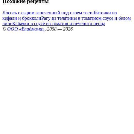
Похожие рецепты
Лосось с сыром запеченный под слоем теста
Биточки из
кефали и брокколи
Рагу из телятины в томатном соусе и белом
вине
Кабачки в соусе из томатов и печеного перца
©
ООО «Владмама»
, 2008 — 2026