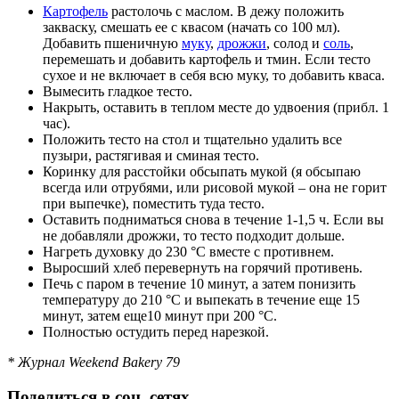
Картофель
растолочь с маслом. В дежу положить
закваску, смешать ее с квасом (начать со 100 мл).
Добавить пшеничную
муку
,
дрожжи
, солод и
соль
,
перемешать и добавить картофель и тмин. Если тесто
сухое и не включает в себя всю муку, то добавить кваса.
Вымесить гладкое тесто.
Накрыть, оставить в теплом месте до удвоения (прибл. 1
час).
Положить тесто на стол и тщательно удалить все
пузыри, растягивая и сминая тесто.
Коринку для расстойки обсыпать мукой (я обсыпаю
всегда или отрубями, или рисовой мукой – она не горит
при выпечке), поместить туда тесто.
Оставить подниматься снова в течение 1-1,5 ч. Если вы
не добавляли дрожжи, то тесто подходит дольше.
Нагреть духовку до 230 °C вместе с противнем.
Выросший хлеб перевернуть на горячий противень.
Печь с паром в течение 10 минут, а затем понизить
температуру до 210 °C и выпекать в течение еще 15
минут, затем еще10 минут при 200 °C.
Полностью остудить перед нарезкой.
* Журнал Weekend Bakery 79
Поделиться в соц. сетях