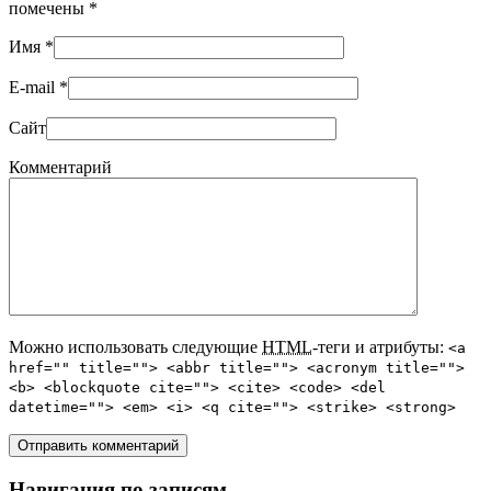
помечены
*
Имя
*
E-mail
*
Сайт
Комментарий
Можно использовать следующие
HTML
-теги и атрибуты:
<a
href="" title=""> <abbr title=""> <acronym title="">
<b> <blockquote cite=""> <cite> <code> <del
datetime=""> <em> <i> <q cite=""> <strike> <strong>
Навигация по записям