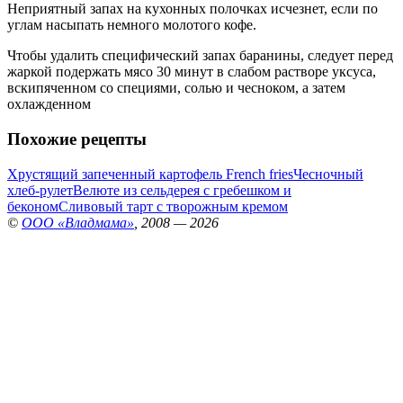
Неприятный запах на кухонных полочках исчезнет, если по
углам насыпать немного молотого кофе.
Чтобы удалить специфический запах баранины, следует перед
жаркой подержать мясо 30 минут в слабом растворе уксуса,
вскипяченном со специями, солью и чесноком, а затем
охлажденном
Похожие рецепты
Хрустящий запеченный картофель French fries
Чесночный
хлеб-рулет
Велюте из сельдерея с гребешком и
беконом
Сливовый тарт с творожным кремом
©
ООО «Владмама»
, 2008 — 2026