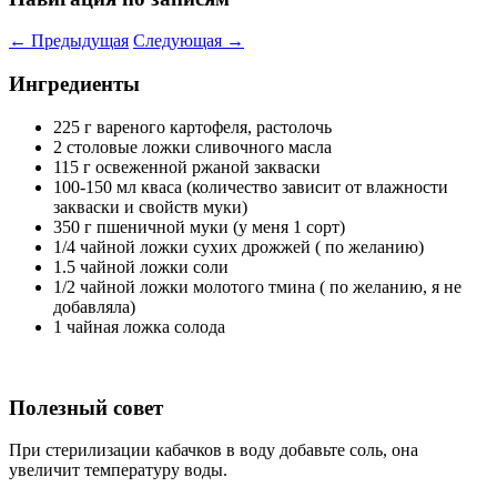
←
Предыдущая
Следующая
→
Ингредиенты
225 г вареного картофеля, растолочь
2 столовые ложки сливочного масла
115 г освеженной ржаной закваски
100-150 мл кваса (количество зависит от влажности
закваски и свойств муки)
350 г пшеничной муки (у меня 1 сорт)
1/4 чайной ложки сухих дрожжей ( по желанию)
1.5 чайной ложки соли
1/2 чайной ложки молотого тмина ( по желанию, я не
добавляла)
1 чайная ложка солода
Полезный совет
При стерилизации кабачков в воду добавьте соль, она
увеличит температуру воды.