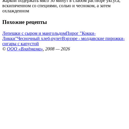
жаркой подержать мясо 30 минут в слабом растворе уксуса,
вскипяченном со специями, солью и чесноком, а затем
охлажденном
Похожие рецепты
Лепешки с сыром и мангольдом
Пирог "Кокки-
Ликки"
Чесночный хлеб-рулет
Вэрзэре - молдавские пирожки-
сигары с капустой
©
ООО «Владмама»
, 2008 — 2026