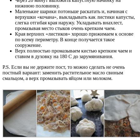
Через 20 минут выложить капустную начинку на
нижнюю половинку.
Маленькие шарики потоньше раскатать и, начиная с
верхушки «кочана», выкладывать как листики капусты,
слегка отгибая края наружу. Укладывать внахлест,
промазывая место стыков очень крепким чаем.
Края верхних «листиков» хорошо прижимаем к основе
по всему периметру. В конце получается такое
сооружение.
Верх полностью промазываем кистью крепким чаем и
ставим в духовку на 180 С до зарумянивания.
P.S. Если вы не держите пост, то можно сделать не очень
постный вариант: заменить растительное масло свиным
смальцом, а верх промазывать яйцом или молоком.