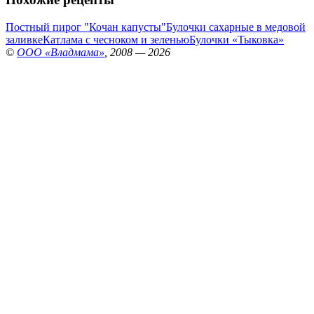
Постный пирог "Кочан капусты"
Булочки сахарные в медовой
заливке
Катлама с чесноком и зеленью
Булочки «Тыковка»
©
ООО «Владмама»
, 2008 — 2026