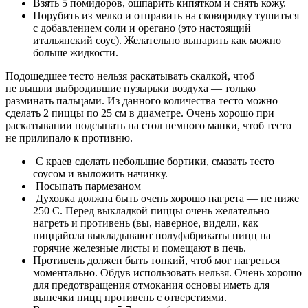
Взять 5 помидоров, ошпарить кипятком и снять кожу.
Порубить из мелко и отправить на сковородку тушиться
с добавлением соли и орегано (это настоящий
итальянский соус). Желательно выпарить как можно
больше жидкости.
Подошедшее тесто нельзя раскатывать скалкой, чтоб
не вышли выбродившие пузырьки воздуха — только
разминать пальцами. Из данного количества тесто можно
сделать 2 пиццы по 25 см в диаметре. Очень хорошо при
раскатывании подсыпать на стол немного манки, чтоб тесто
не прилипало к противню.
С краев сделать небольшие бортики, смазать тесто
соусом и выложить начинку.
Посыпать пармезаном
Духовка должна быть очень хорошо нагрета — не ниже
250 С. Перед выкладкой пиццы очень желательно
нагреть и противень (вы, наверное, видели, как
пиццайола выкладывают полуфабрикаты пицц на
горячие железные листы и помещают в печь.
Противень должен быть тонкий, чтоб мог нагреться
моментально. Обдув использовать нельзя. Очень хорошо
для предотвращения отмокания основы иметь для
выпечки пицц противень с отверстиями.