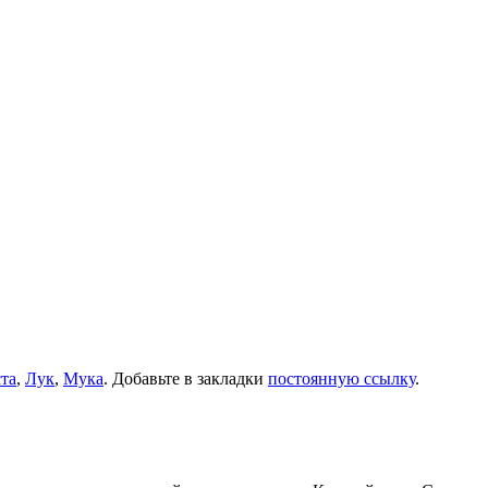
та
,
Лук
,
Мука
. Добавьте в закладки
постоянную ссылку
.