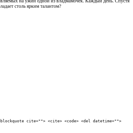
товляемых на ужин одной из владмамочек. Каждый день. Спустя
ладает столь ярким талантом?
<blockquote cite=""> <cite> <code> <del datetime="">