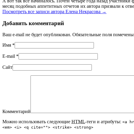
А вот так все начиналось. Почти четыре года назад участник
месяц подобных аппетитных отчетов их автора призвали к отве
Посмотреть все записи автора Елена Некрасова
→
Добавить комментарий
Ваш e-mail не будет опубликован. Обязательные поля помечен
Имя
*
E-mail
*
Сайт
Комментарий
Можно использовать следующие
HTML
-теги и атрибуты:
<a h
<em> <i> <q cite=""> <strike> <strong>