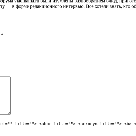
и форума vladmama.ru были изумлены разнообразием блюд, приго
ту — в форме редакционного интервью. Все хотели знать, кто об
ы
*
ref="" title=""> <abbr title=""> <acronym title=""> <b> 