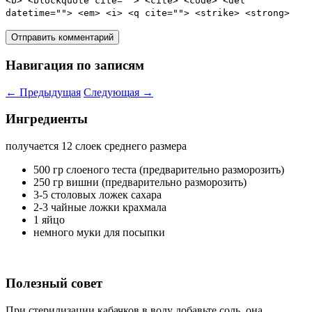
<b> <blockquote cite=""> <cite> <code> <del
datetime=""> <em> <i> <q cite=""> <strike> <strong>
Навигация по записям
←
Предыдущая
Следующая
→
Ингредиенты
получается 12 слоек среднего размера
500 гр слоеного теста (предварительно разморозить)
250 гр вишни (предварительно разморозить)
3-5 столовых ложек сахара
2-3 чайные ложки крахмала
1 яйцо
немного муки для посыпки
Полезный совет
При стерилизации кабачков в воду добавьте соль, она