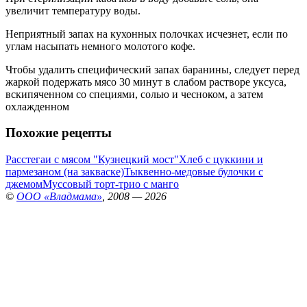
увеличит температуру воды.
Неприятный запах на кухонных полочках исчезнет, если по
углам насыпать немного молотого кофе.
Чтобы удалить специфический запах баранины, следует перед
жаркой подержать мясо 30 минут в слабом растворе уксуса,
вскипяченном со специями, солью и чесноком, а затем
охлажденном
Похожие рецепты
Расстегаи с мясом "Кузнецкий мост"
Хлеб с цуккини и
пармезаном (на закваске)
Тыквенно-медовые булочки с
джемом
Муссовый торт-трио с манго
©
ООО «Владмама»
, 2008 — 2026