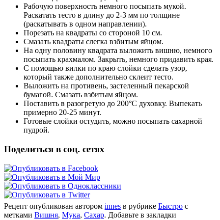
Рабочую поверхность немного посыпать мукой.
Раскатать тесто в длину до 2-3 мм по толщине
(раскатывать в одном направлении).
Порезать на квадраты со стороной 10 см.
Смазать квадраты слегка взбитым яйцом.
На одну половину квадрата выложить вишню, немного
посыпать крахмалом. Закрыть, немного придавить края.
С помощью вилки по краю слойки сделать узор,
который также дополнительно склеит тесто.
Выложить на противень, застеленный пекарской
бумагой. Смазать взбитым яйцом.
Поставить в разогретую до 200°C духовку. Выпекать
примерно 20-25 минут.
Готовые слойки остудить, можно посыпать сахарной
пудрой.
Поделиться в соц. сетях
Рецепт опубликован автором
innes
в рубрике
Быстро
с
метками
Вишня
,
Мука
,
Сахар
. Добавьте в закладки