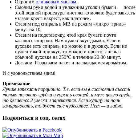
Окропим
оливковым маслом
.
Смочим руки водой и увлажним уголки бумаги — после
этой водной процедуры лист легко можно будет завязать
узлами крест-накрест, как платочек.
Ставим под спираль в МВ на режим «микро+гриль»
минут на 10.
Ставим на подставочку, чтоб края бумаги почти
касались спирали. Нам нужен вкус дымка. Если в
духовке есть спираль, но можно и в духовку. Если не
нужен такой привкус, то можно и просто запечь в
обычной духовке на 250°С в течение 20-30 минут.
Достаем. Разрываем пакет и наслаждаемся ароматом.
И с удовольствием едим!
Примечание
Лучше запекать порционно. Т.е. если вы в состоянии съесть
только половину грудки и горсть овощей, и муж целую грудь,
то делается 2 узелка и запекается. Если курицу на ночь
замариновать, то будет еще чудесатее. Нет — и ладно.
Поделиться в соц. сетях