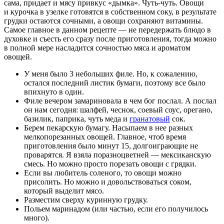
сама, придает и мясу привкус «дымка». Чуть-чуть. Овощи
и курочка в узелке готовятся в собственном соку, в результате
грудки остаются сочными, а овощи сохраняют витамины.
Самое главное в данном рецепте — не передержать блюдо в
духовке и съесть его сразу после приготовления, тогда можно
в полной мере насладится сочностью мяса и ароматом
овощей.
У меня было 3 небольших филе. Но, к сожалению,
остался последний листик бумаги, поэтому все было
впихнуто в один.
Филе вечером замариновала в чем бог послал. А послал
он нам сегодня: шалфей, чеснок, соевый соус, орегано,
базилик, паприка, чуть меда и
гранатовый
сок.
Берем пекарскую бумагу. Насыпаем в нее разных
мелкопорезанных овощей. Главное, чтоб время
приготовления было минут 15, долгоиграющие не
проварятся. Я взяла поразноцветней — мексиканскую
смесь. Но можно просто порезать овощи с грядки.
Если вы любитель соленого, то овощи можно
присолить. Но можно и довольствоваться соком,
который выделит мясо.
Разместим сверху куринную грудку.
Польем маринадом (или частью, если его получилось
много).