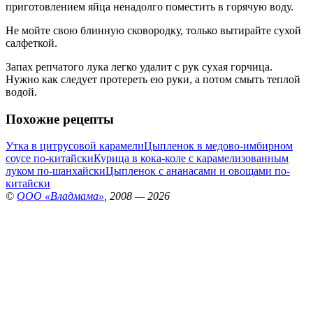
приготовлением яйца ненадолго поместить в горячую воду.
Не мойте свою блинную сковородку, только вытирайте сухой
салфеткой.
Запах репчатого лука легко удалит с рук сухая горчица.
Нужно как следует протереть ею руки, а потом смыть теплой
водой.
Похожие рецепты
Утка в цитрусовой карамели
Цыпленок в медово-имбирном
соусе по-китайски
Курица в кока-коле с карамелизованным
луком по-шанхайски
Цыпленок с ананасами и овощами по-
китайски
©
ООО «Владмама»
, 2008 — 2026