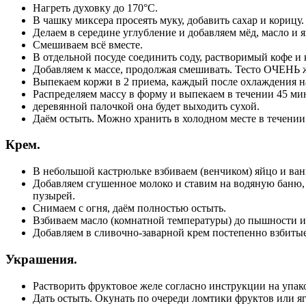
Нагреть духовку до 170°C.
В чашку миксера просеять муку, добавить сахар и корицу.
Делаем в середине углубление и добавляем мёд, масло и я
Смешиваем всё вместе.
В отдельной посуде соединить соду, растворимый кофе и
Добавляем к массе, продолжая смешивать. Тесто ОЧЕНЬ 
Выпекаем коржи в 2 приема, каждый после охлаждения на
Распределяем массу в форму и выпекаем в течении 45 ми
деревянной палочкой она будет выходить сухой.
Даём остыть. Можно хранить в холодном месте в течении
Крем.
В небольшой кастрюльке взбиваем (венчиком) яйцо и ван
Добавляем сгушенное молоко и ставим на водяную баню,
пузырей.
Снимаем с огня, даём полностью остыть.
Взбиваем масло (комнатной температуры) до пышности и 
Добавляем в сливочно-заварной крем постепенно взбитые 
Украшения.
Растворить фруктовое желе согласно инструкции на упак
Дать остыть. Окунать по очереди ломтики фруктов или яго