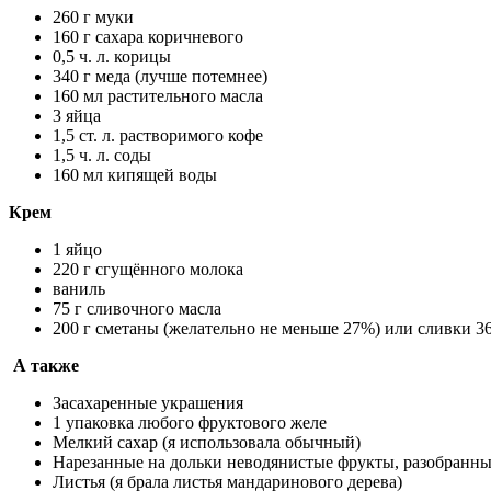
260 г муки
160 г сахара коричневого
0,5 ч. л. корицы
340 г меда (лучше потемнее)
160 мл растительного масла
3 яйца
1,5 ст. л. растворимого кофе
1,5 ч. л. соды
160 мл кипящей воды
Крем
1 яйцо
220 г сгущённого молока
ваниль
75 г сливочного масла
200 г сметаны (желательно не меньше 27%) или сливки 3
А также
Засахаренные украшения
1 упаковка любого фруктового желе
Мелкий сахар (я использовала обычный)
Нарезанные на дольки неводянистые фрукты, разобранн
Листья (я брала листья мандаринового дерева)