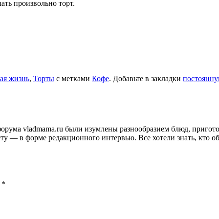
шать произвольно торт.
ая жизнь
,
Торты
с метками
Кофе
. Добавьте в закладки
постоянну
и форума vladmama.ru были изумлены разнообразием блюд, приго
ту — в форме редакционного интервью. Все хотели знать, кто об
ы
*