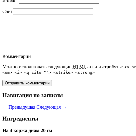
E-mail
*
Сайт
Комментарий
Можно использовать следующие
HTML
-теги и атрибуты:
<a h
<em> <i> <q cite=""> <strike> <strong>
Навигация по записям
←
Предыдущая
Следующая
→
Ингредиенты
На 4 коржа диам 20 см