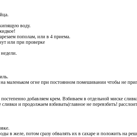
йца.
 кипящую воду.
жидкое!
резаем пополам, или в 4 приема.
нут или при проверке
 недели.
иль.
 на маленьком огне при постоянном помешивании чтобы не приг
постепенно добавляем крем. Взбиваем в отдельной миске сливк
сливки и продолжаем взбивать(главное не перевзбить! расслоит
овке.
ды в желе, потом сразу обвалять их в сахаре и положить на реш