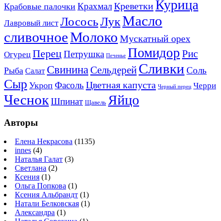
Курица
Креветки
Крахмал
Крабовые палочки
Масло
Лосось
Лук
Лавровый лист
сливочное
Молоко
Мускатный орех
Помидор
Перец
Рис
Петрушка
Огурец
Печенье
Сливки
Свинина
Сельдерей
Соль
Рыба
Салат
Сыр
Цветная капуста
Фасоль
Укроп
Черри
Черный перец
Чеснок
Яйцо
Шпинат
Щавель
Авторы
Елена Некрасова
(1135)
innes
(4)
Наталья Галат
(3)
Светлана
(2)
Ксения
(1)
Ольга Попкова
(1)
Ксения Альбрандт
(1)
Натали Белковская
(1)
Александра
(1)