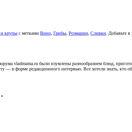
 и крупы
с метками
Вино
,
Грибы
,
Розмарин
,
Сливки
. Добавьте в
и форума vladmama.ru были изумлены разнообразием блюд, приго
ту — в форме редакционного интервью. Все хотели знать, кто об
ы
*