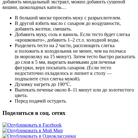
добавить миндальный экстракт, можно добавить сушеной
вишни, шоколадных капель…
В большой миске просеять муку с разрыхлителем.
В другой взбить масло с сахаром до воздушности,
добавить желтки, смешать.
Добавить муку, соль и ваниль. Если тесто будет слегка
«крошковато», добавить 1–2 ст.л. холодной воды.
Разделить тесто на 2 части, расплющить слегка
и положить в холодильник не менее, чем на полчаса
(в морозилку на 15 минут). Затем тесто быстро раскатать
до слоя в 5 мм, вырезать выемками для печенья
фигурки, верх посыпать сахаром. (Если тесто
недостаточно охладилось и липнет к столу —
подпылите стол слегка мукой).
Духовку нагреть до 190°С.
Выпекать печенье около 8–11 минут или до золотистого
цвета.
Перед подачей остудить.
Поделиться в соц. сетях