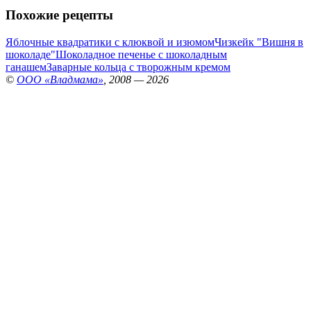
Похожие рецепты
Яблочные квадратики с клюквой и изюмом
Чизкейк "Вишня в
шоколаде"
Шоколадное печенье с шоколадным
ганашем
Заварные кольца с творожным кремом
©
ООО «Владмама»
, 2008 — 2026