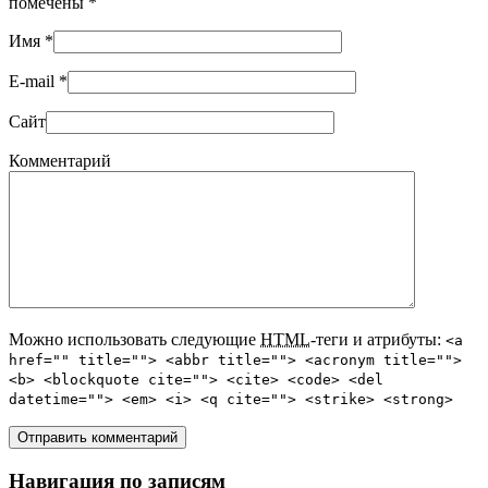
помечены
*
Имя
*
E-mail
*
Сайт
Комментарий
Можно использовать следующие
HTML
-теги и атрибуты:
<a
href="" title=""> <abbr title=""> <acronym title="">
<b> <blockquote cite=""> <cite> <code> <del
datetime=""> <em> <i> <q cite=""> <strike> <strong>
Навигация по записям