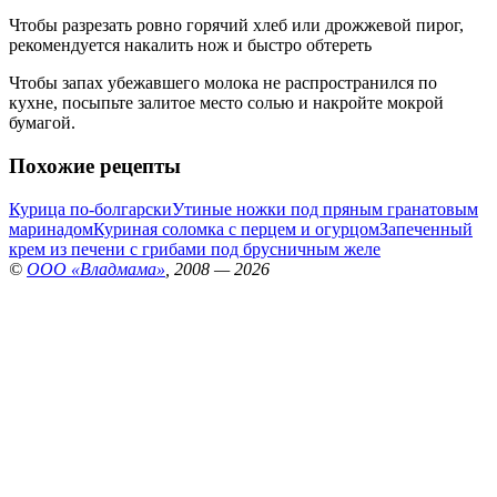
Чтобы разрезать ровно горячий хлеб или дрожжевой пирог,
рекомендуется накалить нож и быстро обтереть
Чтобы запах убежавшего молока не распространился по
кухне, посыпьте залитое место солью и накройте мокрой
бумагой.
Похожие рецепты
Курица по-болгарски
Утиные ножки под пряным гранатовым
маринадом
Куриная соломка с перцем и огурцом
Запеченный
крем из печени с грибами под брусничным желе
©
ООО «Владмама»
, 2008 — 2026